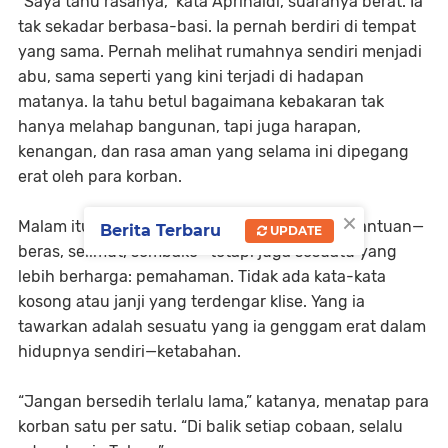
“Saya tahu rasanya,” kata Aprinaldi, suaranya berat. Ia
tak sekadar berbasa-basi. Ia pernah berdiri di tempat
yang sama. Pernah melihat rumahnya sendiri menjadi
abu, sama seperti yang kini terjadi di hadapan
matanya. Ia tahu betul bagaimana kebakaran tak
hanya melahap bangunan, tapi juga harapan,
kenangan, dan rasa aman yang selama ini dipegang
erat oleh para korban.
×
Malam itu, ia tidak hanya datang membawa bantuan—
Berita Terbaru
UPDATE
beras, selimut, sembako—tetapi juga sesuatu yang
lebih berharga: pemahaman. Tidak ada kata-kata
kosong atau janji yang terdengar klise. Yang ia
tawarkan adalah sesuatu yang ia genggam erat dalam
hidupnya sendiri—ketabahan.
“Jangan bersedih terlalu lama,” katanya, menatap para
korban satu per satu. “Di balik setiap cobaan, selalu