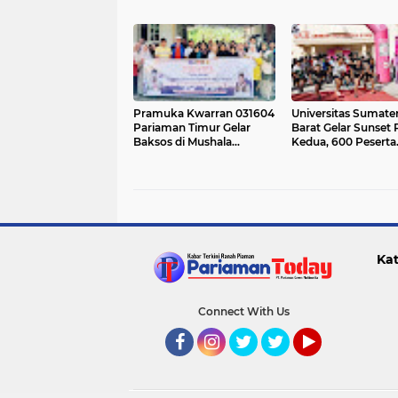
Serahkan Bantuan Rp7,5
Kota 2026
Juta
Pramuka Kwarran 031604
Universitas Sumate
Pariaman Timur Gelar
Barat Gelar Sunset
Baksos di Mushala
Kedua, 600 Peserta
Rumbio
Ramaikan Sport To
Pariaman
Kat
Connect With Us
Facebook
Instagram
Twitter
Twitter
YouTube