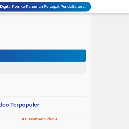
SEPEDA TANTE, Inovasi Digital Pemko Pariaman Percepat Pendaftaran Tanda Tangan Elektronik
Tingkatkan Mutu Pelayanan, Pemko Pariaman Gandeng RSUP Dr. M. Djamil Padang
k, Citra Publik
Wali Kota Pariaman Lepas Kontingen Pramuka ke Jambore Nasional XII di Cibubur
Wali Kota Pariaman Hadiri Penguatan Relawan Pancasila, Tekankan Implementasi Nilai Pancasila dalam Pelayanan Publik
Wali Kota Pariaman Bagikan Bibit Ikan Koi kepada Siswa SD untuk Edukasi Perikanan
Wali Kota Pariaman Salurkan Bantuan bagi Korban Pohon Tumbang, Rumah Rusak Berat Akan Dibedah
Wali Kota Pariaman Ajukan Rancangan KUA-PPAS APBD 2027, Pendapatan Diproyeksikan Rp626,1 Miliar
Pemkot Pariaman Mulai Pusdiklat Paskibraka 2026, Wali Kota Tekankan Pentingnya Disiplin
SAJUMPA Permudah Warga Pariaman Bayar Pajak Kendaraan, Sasar ASN dan Masyarakat
deo Terpopuler
Ke Halaman Video