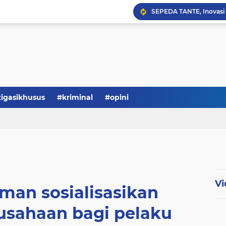
Serba-serbi: Tokoh Publi
tigasikhusus
#kriminal
#opini
Vi
man sosialisasikan
usahaan bagi pelaku