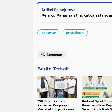
Artikel Selanjutnya
Pemko Pariaman tingkatkan standar
pariaman
perusahaan
komentar
Berita Terkait
TSR Tim II Pemko
Perkuat Sport Tour
Pariaman Kunjungi
Pariaman Gelar Kej
Masjid Al Furqan Rawang,
Sepatu Roda Piala W