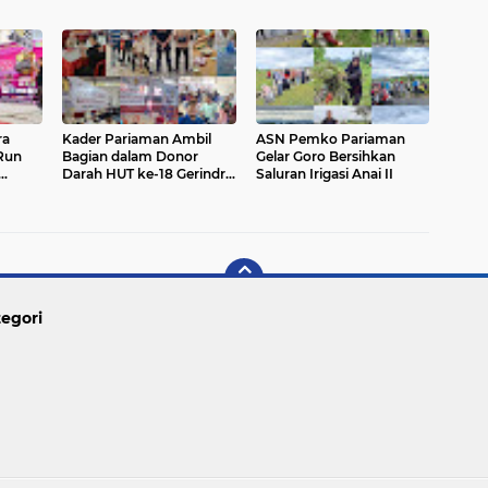
ra
Kader Pariaman Ambil
ASN Pemko Pariaman
 Run
Bagian dalam Donor
Gelar Goro Bersihkan
Darah HUT ke-18 Gerindra
Saluran Irigasi Anai II
urism
di Padang
egori