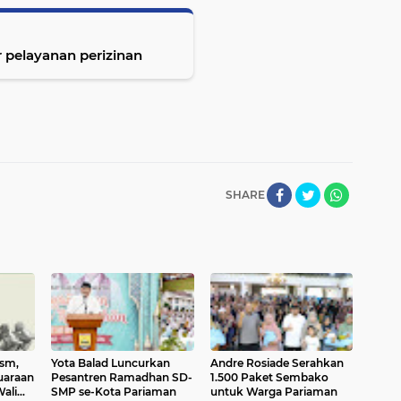
 pelayanan perizinan
SHARE
ism,
Yota Balad Luncurkan
Andre Rosiade Serahkan
uaraan
Pesantren Ramadhan SD-
1.500 Paket Sembako
ali
SMP se-Kota Pariaman
untuk Warga Pariaman