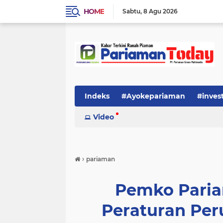
HOME
Sabtu
8 Agu 2026
Indeks
#Ayokepariaman
#inves
Video
›
pariaman
Pemko Paria
Peraturan Per