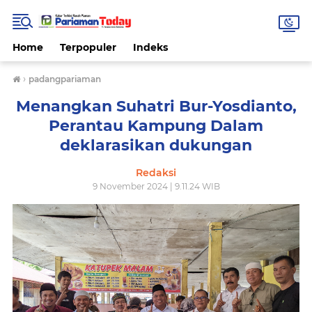
Home
Terpopuler
Indeks
›
padangpariaman
Menangkan Suhatri Bur-Yosdianto,
Perantau Kampung Dalam
deklarasikan dukungan
Redaksi
9 November 2024 | 9.11.24 WIB