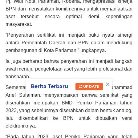
Pj. Wali Kota Pariaman, Roberia, mengapresiasi kinerja
BPN dan menyatakan komitmennya untuk memanfaatkan
aset tersebut secara optimal demi kepentingan
masyarakat.
“Penyerahan sertifikat ini menjadi bukti nyata sinergi
antara Pemerintah Daerah dan BPN dalam mendukung
pembangunan di Kota Pariaman,” ungkapnya.
Ia juga berharap bahwa penyerahan ini menjadi langkah
awal menuju pengelolaan aset yang lebih profesional dan
transparan.
×
Berita Terbaru
UPDATE
Sementara itu, Kepala BPN Kota Pariaman, Muhammad
Arief Sulaiman, menyampaikan bahwa sertifikat yang
diserahkan merupakan BMD Pemko Pariaman tahun
2023, yang sebelumnya diserahkan dalam bentuk analog,
lalu dikembalikan ke BPN untuk dibuatkan versi
elektroniknya.
“Pada tahun 2023, aset Pemko Pariaman yang telah