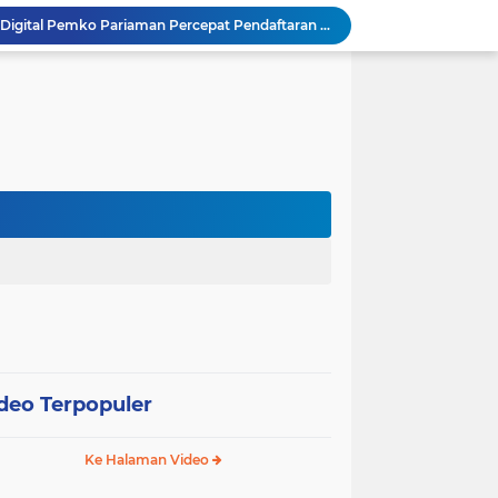
SEPEDA TANTE, Inovasi Digital Pemko Pariaman Percepat Pendaftaran Tanda Tangan Elektronik
Tingkatkan Mutu Pelayanan, Pemko Pariaman Gandeng RSUP Dr. M. Djamil Padang
k, Citra Publik
Wali Kota Pariaman Lepas Kontingen Pramuka ke Jambore Nasional XII di Cibubur
Wali Kota Pariaman Hadiri Penguatan Relawan Pancasila, Tekankan Implementasi Nilai Pancasila dalam Pelayanan Publik
Wali Kota Pariaman Bagikan Bibit Ikan Koi kepada Siswa SD untuk Edukasi Perikanan
Wali Kota Pariaman Salurkan Bantuan bagi Korban Pohon Tumbang, Rumah Rusak Berat Akan Dibedah
Wali Kota Pariaman Ajukan Rancangan KUA-PPAS APBD 2027, Pendapatan Diproyeksikan Rp626,1 Miliar
Pemkot Pariaman Mulai Pusdiklat Paskibraka 2026, Wali Kota Tekankan Pentingnya Disiplin
SAJUMPA Permudah Warga Pariaman Bayar Pajak Kendaraan, Sasar ASN dan Masyarakat
deo Terpopuler
Ke Halaman Video