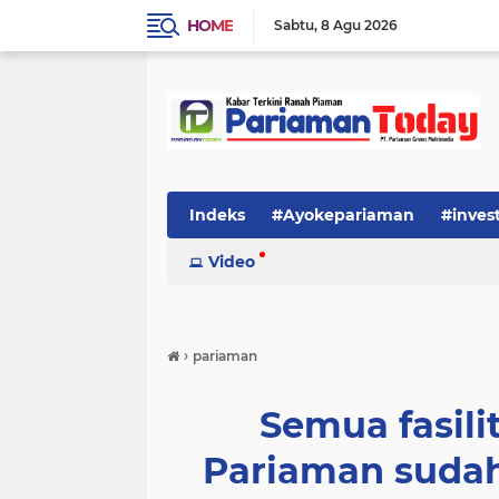
HOME
Sabtu
8 Agu 2026
Indeks
#Ayokepariaman
#inves
Video
›
pariaman
Semua fasili
Pariaman sudah