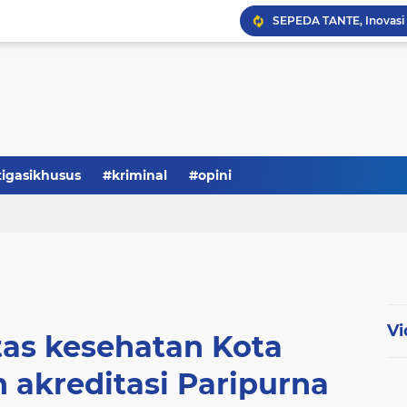
Serba-serbi: Tokoh Publi
tigasikhusus
#kriminal
#opini
Vi
tas kesehatan Kota
 akreditasi Paripurna