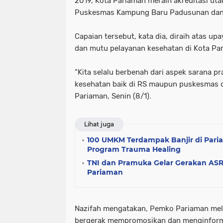
2019, Kota Pariaman meraih akreditasi uta
Puskesmas Kampung Baru Padusunan dan 
Capaian tersebut, kata dia, diraih atas up
dan mutu pelayanan kesehatan di Kota Pa
“Kita selalu berbenah dari aspek sarana p
kesehatan baik di RS maupun puskesmas dan
Pariaman, Senin (8/1).
Lihat juga
100 UMKM Terdampak Banjir di Par
Program Trauma Healing
TNI dan Pramuka Gelar Gerakan AS
Pariaman
Nazifah mengatakan, Pemko Pariaman mela
bergerak mempromosikan dan menginform