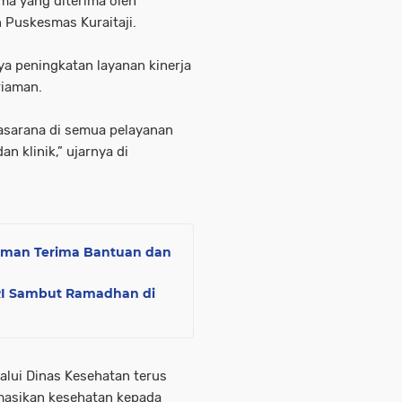
ma yang diterima oleh
Puskesmas Kuraitaji.
aya peningkatan layanan kinerja
riaman.
rasarana di semua pelayanan
 klinik,” ujarnya di
iaman Terima Bantuan dan
RI Sambut Ramadhan di
lui Dinas Kesehatan terus
asikan kesehatan kepada