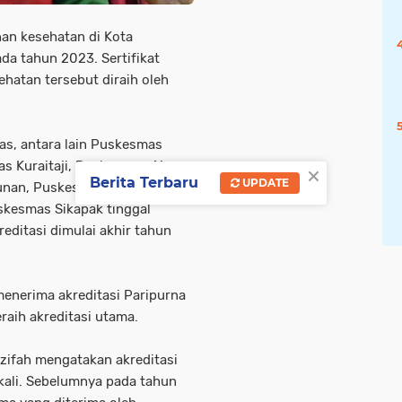
nan kesehatan di Kota
da tahun 2023. Sertifikat
ehatan tersebut diraih oleh
as, antara lain Puskesmas
 Kuraitaji, Puskesmas Air
×
Berita Terbaru
UPDATE
nan, Puskesmas Nareh meraih
uskesmas Sikapak tinggal
editasi dimulai akhir tahun
 menerima akreditasi Paripurna
aih akreditasi utama.
zifah mengatakan akreditasi
ekali. Sebelumnya pada tahun