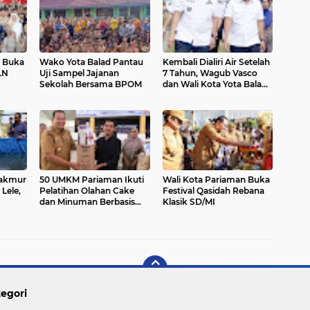
n Buka
Wako Yota Balad Pantau
Kembali Dialiri Air Setelah
LN
Uji Sampel Jajanan
7 Tahun, Wagub Vasco
Sekolah Bersama BPOM
dan Wali Kota Yota Balad
Tinjau Irigasi Batang Anai
II
akmur
50 UMKM Pariaman Ikuti
Wali Kota Pariaman Buka
Lele,
Pelatihan Olahan Cake
Festival Qasidah Rebana
dan Minuman Berbasis
Klasik SD/MI
Potensi Lokal
egori