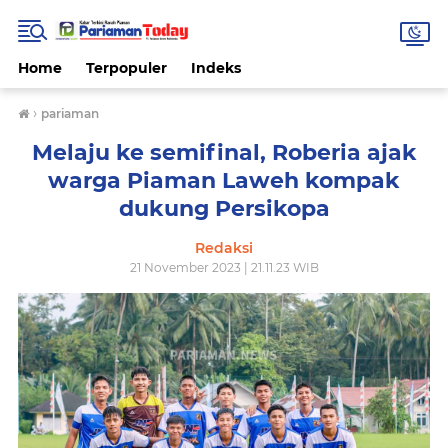
Home
Terpopuler
Indeks
›
pariaman
Melaju ke semifinal, Roberia ajak
warga Piaman Laweh kompak
dukung Persikopa
Redaksi
21 November 2023 | 21.11.23 WIB