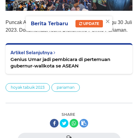
×
Puncak Acara Hoyak Tabuik Piaman 2023, Minggu 30 Juli
Berita Terbaru
UPDATE
2023. Dokumentasi resmi Diskominfo Pemko Pariaman.
Artikel Selanjutnya
Genius Umar jadi pembicara di pertemuan
gubernur-walikota se ASEAN
hoyak tabuik 2023
pariaman
SHARE