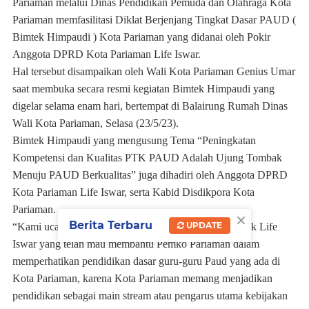
Pariaman melalui Dinas Pendidikan Pemuda dan Olahraga Kota
Pariaman memfasilitasi Diklat Berjenjang Tingkat Dasar PAUD (
Bimtek Himpaudi ) Kota Pariaman yang didanai oleh Pokir
Anggota DPRD Kota Pariaman Life Iswar.
Hal tersebut disampaikan oleh Wali Kota Pariaman Genius Umar
saat membuka secara resmi kegiatan Bimtek Himpaudi yang
digelar selama enam hari, bertempat di Balairung Rumah Dinas
Wali Kota Pariaman, Selasa (23/5/23).
Bimtek Himpaudi yang mengusung Tema “Peningkatan
Kompetensi dan Kualitas PTK PAUD Adalah Ujung Tombak
Menuju PAUD Berkualitas” juga dihadiri oleh Anggota DPRD
Kota Pariaman Life Iswar, serta Kabid Disdikpora Kota
Pariaman.
×
Berita Terbaru
UPDATE
“Kami ucapkan terimakasih dan apresiasi kepada Bapak Life
Iswar yang telah mau membantu Pemko Pariaman dalam
memperhatikan pendidikan dasar guru-guru Paud yang ada di
Kota Pariaman, karena Kota Pariaman memang menjadikan
pendidikan sebagai main stream atau pengarus utama kebijakan