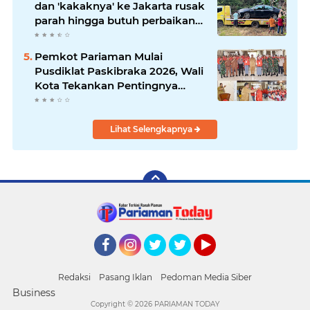
dan 'kakaknya' ke Jakarta rusak
parah hingga butuh perbaikan
200 juta
Pemkot Pariaman Mulai
Pusdiklat Paskibraka 2026, Wali
Kota Tekankan Pentingnya
Disiplin
Lihat Selengkapnya
Facebook
Instagram
Twitter
Twitter
YouTube
Redaksi
Pasang Iklan
Pedoman Media Siber
Business
Copyright ©
2026 PARIAMAN TODAY