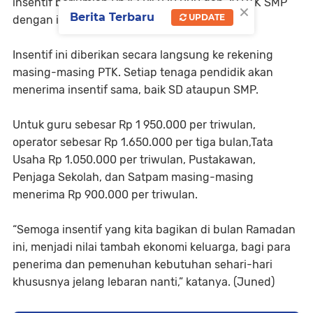
insentif berjumlah Rp 1.681.870.000 dan 79 PTK SMP
×
Berita Terbaru
UPDATE
dengan insentif berjumlah Rp. 492.800.000.
Insentif ini diberikan secara langsung ke rekening
masing-masing PTK. Setiap tenaga pendidik akan
menerima insentif sama, baik SD ataupun SMP.
Untuk guru sebesar Rp 1 950.000 per triwulan,
operator sebesar Rp 1.650.000 per tiga bulan,Tata
Usaha Rp 1.050.000 per triwulan, Pustakawan,
Penjaga Sekolah, dan Satpam masing-masing
menerima Rp 900.000 per triwulan.
“Semoga insentif yang kita bagikan di bulan Ramadan
ini, menjadi nilai tambah ekonomi keluarga, bagi para
penerima dan pemenuhan kebutuhan sehari-hari
khususnya jelang lebaran nanti,” katanya. (Juned)