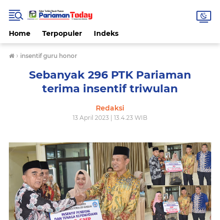
Home
Terpopuler
Indeks
›
insentif guru honor
Sebanyak 296 PTK Pariaman
terima insentif triwulan
Redaksi
13 April 2023 | 13.4.23 WIB