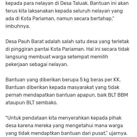
kepada para nelayan di Desa Taluak. Bantuan ini akan
terus kita laksanakan kepada seluruh nelayan yang
ada di Kota Pariaman, namun secara bertahap,“
imbuhnya.
Desa Pauh Barat adalah salah satu desa yang terletak
di pinggiran pantai Kota Pariaman. Hal ini secara tidak
langsung membuat warga setempat memilih
pekerjaan sebagai nelayan.
Bantuan yang diberikan berupa 5 kg beras per KK.
Bantuan diberikan kepada masyarakat yang tidak
pernah mendapatkan bantuan apapun, baik BLT BBM
ataupun BLT sembako.
"Untuk pendataan kita menyerahkan kepada pihak
desa karena mereka yang mengetahui mana warga
yang tidak mendaptkan bantuan dari pusat,“ ujarnya.