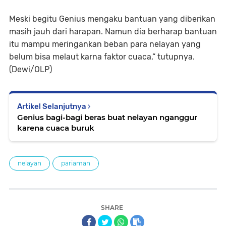
Meski begitu Genius mengaku bantuan yang diberikan
masih jauh dari harapan. Namun dia berharap bantuan
itu mampu meringankan beban para nelayan yang
belum bisa melaut karna faktor cuaca,“ tutupnya.
(Dewi/OLP)
Artikel Selanjutnya
Genius bagi-bagi beras buat nelayan nganggur
karena cuaca buruk
nelayan
pariaman
SHARE