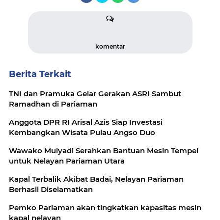
komentar
Berita Terkait
TNI dan Pramuka Gelar Gerakan ASRI Sambut
Ramadhan di Pariaman
Anggota DPR RI Arisal Azis Siap Investasi
Kembangkan Wisata Pulau Angso Duo
Wawako Mulyadi Serahkan Bantuan Mesin Tempel
untuk Nelayan Pariaman Utara
Kapal Terbalik Akibat Badai, Nelayan Pariaman
Berhasil Diselamatkan
Pemko Pariaman akan tingkatkan kapasitas mesin
kapal nelayan