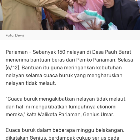
Foto: Dewi
Pariaman - Sebanyak 150 nelayan di Desa Pauh Barat
menerima bantuan beras dari Pemko Pariaman, Selasa
(6/12). Bantuan itu guna meringankan kebutuhan
nelayan selama cuaca buruk yang mengharuskan
nelayan tidak melaut.
"Cuaca buruk mengakibatkan nelayan tidak melaut,
dan hal ini mengakibatkan lumpuhnya ekonomi
mereka," kata Walikota Pariaman, Genius Umar.
Cuaca buruk dalam beberapa minggu belakangan,
dikatakan Genius, berdampak cukup serius pada