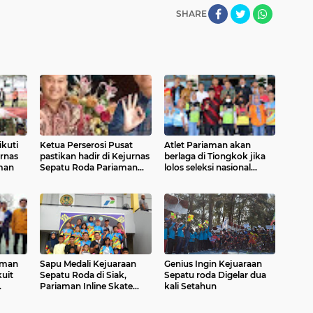
SHARE
ikuti
Ketua Perserosi Pusat
Atlet Pariaman akan
rnas
pastikan hadir di Kejurnas
berlaga di Tiongkok jika
man
Sepatu Roda Pariaman
lolos seleksi nasional
pekan depan
sepatu roda
iaman
Sapu Medali Kejuaraan
Genius Ingin Kejuaraan
kuit
Sepatu Roda di Siak,
Sepatu roda Digelar dua
Pariaman Inline Skate
kali Setahun
Juara Umum