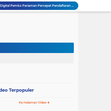
SEPEDA TANTE, Inovasi Digital Pemko Pariaman Percepat Pendaftaran Tanda Tangan Elektronik
Tingkatkan Mutu Pelayanan, Pemko Pariaman Gandeng RSUP Dr. M. Djamil Padang
k, Citra Publik
Wali Kota Pariaman Lepas Kontingen Pramuka ke Jambore Nasional XII di Cibubur
Wali Kota Pariaman Hadiri Penguatan Relawan Pancasila, Tekankan Implementasi Nilai Pancasila dalam Pelayanan Publik
Wali Kota Pariaman Bagikan Bibit Ikan Koi kepada Siswa SD untuk Edukasi Perikanan
Wali Kota Pariaman Salurkan Bantuan bagi Korban Pohon Tumbang, Rumah Rusak Berat Akan Dibedah
Wali Kota Pariaman Ajukan Rancangan KUA-PPAS APBD 2027, Pendapatan Diproyeksikan Rp626,1 Miliar
Pemkot Pariaman Mulai Pusdiklat Paskibraka 2026, Wali Kota Tekankan Pentingnya Disiplin
SAJUMPA Permudah Warga Pariaman Bayar Pajak Kendaraan, Sasar ASN dan Masyarakat
deo Terpopuler
Ke Halaman Video