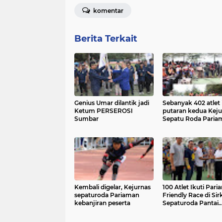
komentar
Berita Terkait
Genius Umar dilantik jadi
Sebanyak 402 atlet 
Ketum PERSEROSI
putaran kedua Keju
Sumbar
Sepatu Roda Paria
Kembali digelar, Kejurnas
100 Atlet Ikuti Par
sepaturoda Pariaman
Friendly Race di Sir
kebanjiran peserta
Sepaturoda Pantai
Cermin Pariaman