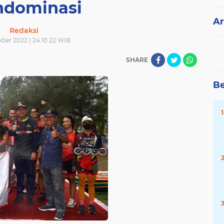
dominasi
Ar
Redaksi
ber 2022 | 24.10.22 WIB
SHARE
Be