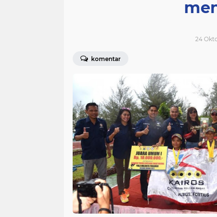
men
24 Okto
komentar