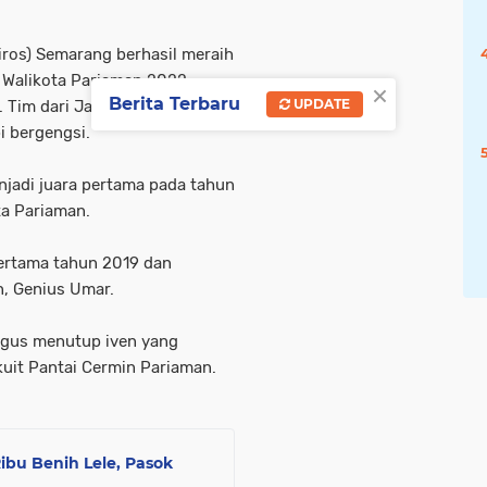
iros) Semarang berhasil meraih
 Walikota Pariaman 2022,
×
Berita Terbaru
UPDATE
 Tim dari Jawa Tengah ini
i bergengsi.
njadi juara pertama pada tahun
ta Pariaman.
Pertama tahun 2019 dan
n, Genius Umar.
igus menutup iven yang
rkuit Pantai Cermin Pariaman.
bu Benih Lele, Pasok