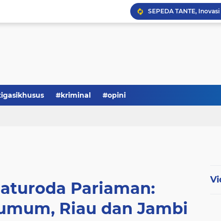
Serba-serbi: Tokoh Publi
tigasikhusus
#kriminal
#opini
Vi
paturoda Pariaman:
 umum, Riau dan Jambi