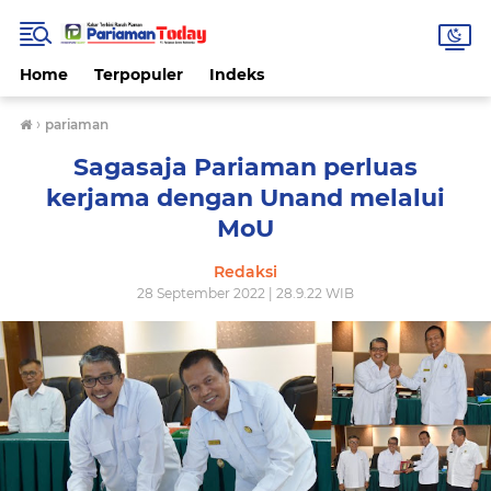
Home
Terpopuler
Indeks
›
pariaman
Sagasaja Pariaman perluas
kerjama dengan Unand melalui
MoU
Redaksi
28 September 2022 | 28.9.22 WIB