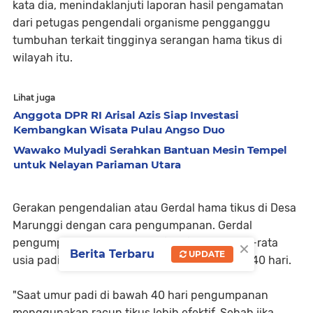
kata dia, menindaklanjuti laporan hasil pengamatan
dari petugas pengendali organisme pengganggu
tumbuhan terkait tingginya serangan hama tikus di
wilayah itu.
Lihat juga
Anggota DPR RI Arisal Azis Siap Investasi
Kembangkan Wisata Pulau Angso Duo
Wawako Mulyadi Serahkan Bantuan Mesin Tempel
untuk Nelayan Pariaman Utara
Gerakan pengendalian atau Gerdal hama tikus di Desa
Marunggi dengan cara pengumpanan. Gerdal
×
pengumpanan dinilai lebih efektif karena rata-rata
Berita Terbaru
UPDATE
usia padi di wilayah tersebut masih di bawah 40 hari.
"Saat umur padi di bawah 40 hari pengumpanan
menggunakan racun tikus lebih efektif. Sebab jika