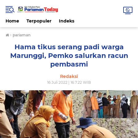
Home
Terpopuler
Indeks
›
pariaman
Hama tikus serang padi warga
Marunggi, Pemko salurkan racun
pembasmi
Redaksi
16 Juli 2022 | 16.7.22 WIB