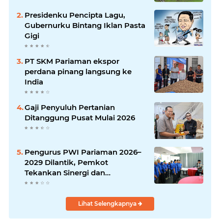
Presidenku Pencipta Lagu,
Gubernurku Bintang Iklan Pasta
Gigi
PT SKM Pariaman ekspor
perdana pinang langsung ke
India
Gaji Penyuluh Pertanian
Ditanggung Pusat Mulai 2026
Pengurus PWI Pariaman 2026–
2029 Dilantik, Pemkot
Tekankan Sinergi dan
Profesionalisme Pers
Lihat Selengkapnya