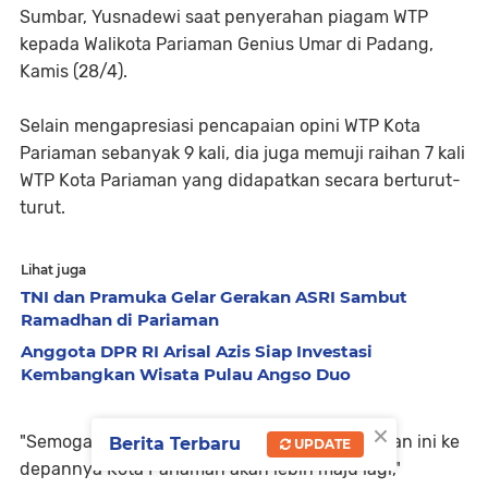
Sumbar, Yusnadewi saat penyerahan piagam WTP
kepada Walikota Pariaman Genius Umar di Padang,
Kamis (28/4).
Selain mengapresiasi pencapaian opini WTP Kota
Pariaman sebanyak 9 kali, dia juga memuji raihan 7 kali
WTP Kota Pariaman yang didapatkan secara berturut-
turut.
Lihat juga
TNI dan Pramuka Gelar Gerakan ASRI Sambut
Ramadhan di Pariaman
Anggota DPR RI Arisal Azis Siap Investasi
Kembangkan Wisata Pulau Angso Duo
×
"Semoga dengan prestasi yang membanggakan ini ke
Berita Terbaru
UPDATE
depannya Kota Pariaman akan lebih maju lagi,"