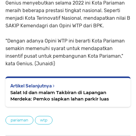
Genius menyebutkan selama 2022 ini Kota Pariaman
meraih beberapa prestasi tingkat nasional. Seperti
menjadi Kota Terinovatif Nasional, mendapatkan nilai B
SAKIP Kemendagri dan Opini WTP dari BPK.
"Dengan adanya Opini WTP ini berarti Kota Pariaman
semakin memenuhi syarat untuk mendapatkan
insentif pusat untuk pembangunan Kota Pariaman,"
kata Genius. (Junaidi)
Artikel Selanjutnya
Salat Id dan malam Takbiran di Lapangan
Merdeka: Pemko siapkan lahan parkir luas
pariaman
wtp