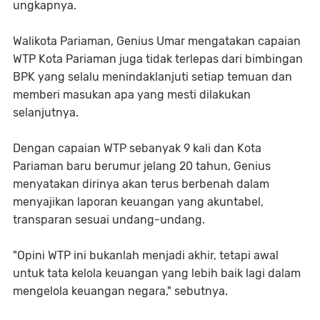
ungkapnya.
Walikota Pariaman, Genius Umar mengatakan capaian
WTP Kota Pariaman juga tidak terlepas dari bimbingan
BPK yang selalu menindaklanjuti setiap temuan dan
memberi masukan apa yang mesti dilakukan
selanjutnya.
Dengan capaian WTP sebanyak 9 kali dan Kota
Pariaman baru berumur jelang 20 tahun, Genius
menyatakan dirinya akan terus berbenah dalam
menyajikan laporan keuangan yang akuntabel,
transparan sesuai undang-undang.
"Opini WTP ini bukanlah menjadi akhir, tetapi awal
untuk tata kelola keuangan yang lebih baik lagi dalam
mengelola keuangan negara," sebutnya.