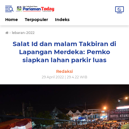
Home
Terpopuler
Indeks
›
lebaran-2022
Salat Id dan malam Takbiran di
Lapangan Merdeka: Pemko
siapkan lahan parkir luas
Redaksi
29 April 2022 | 29.4.22 WIB