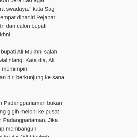
tokoh perantau agar
a swadaya," kata Sagi
empat dihadiri Pejabat
ri dan calon bupati
khni.
bupati Ali Mukhni salah
alintang. Kata dia, Ali
ia memimpin
 diri berkunjung ke sana
.
gun Padangpariaman bukan
ng gigih melobi ke pusat
 Padangpariaman. Jika
kup membangun