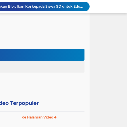
Wali Kota Pariaman Bagikan Bibit Ikan Koi kepada Siswa SD untuk Edukasi Perikanan
Wali Kota Pariaman Salurkan Bantuan bagi Korban Pohon Tumbang, Rumah Rusak Berat Akan Dibedah
Wali Kota Pariaman Ajukan Rancangan KUA-PPAS APBD 2027, Pendapatan Diproyeksikan Rp626,1 Miliar
Pemkot Pariaman Mulai Pusdiklat Paskibraka 2026, Wali Kota Tekankan Pentingnya Disiplin
Pisah Sambut Kapolres, Yota Balad Tekankan Pentingnya Sinergi Jaga Kondusivitas Daerah
Wali Kota Pariaman Minta Inovasi OPD Berdampak Nyata pada Pelayanan Publik
Pemkot Pariaman Resmikan TPA Bunda PAUD untuk Dukung Pengasuhan Anak ASN
Pengurus PWI Pariaman 2026–2029 Dilantik, Pemkot Tekankan Sinergi dan Profesionalisme Pers
Wali Kota Pariaman Lepas Kontingen Pramuka ke Jambore Nasional XII di Cibubur
Wali Kota Pariaman Hadiri Penguatan Relawan Pancasila, Tekankan Implementasi Nilai Pancasila dalam Pelayanan Publik
deo Terpopuler
Ke Halaman Video