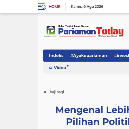
HOME
Kamis
6 Agu 2026
Indeks
#Ayokepariaman
#inves
Video
›
haji sagi
Mengenal Lebih
Pilihan Polit