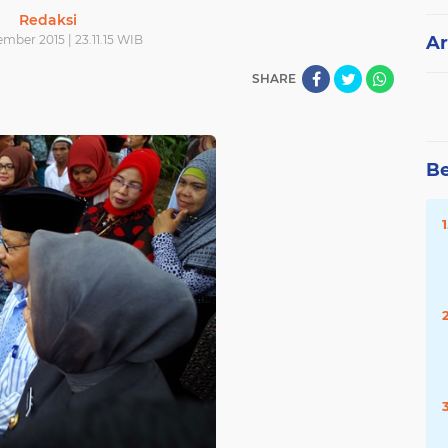
Redaksi
mber 2015 | 23.11.15 WIB
Ar
SHARE
Be