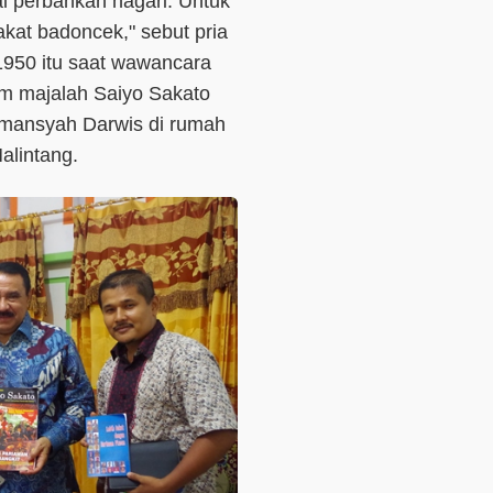
l perbankan nagari. Untuk
at badoncek," sebut pria
1950 itu saat wawancara
m majalah Saiyo Sakato
rmansyah Darwis di rumah
alintang.