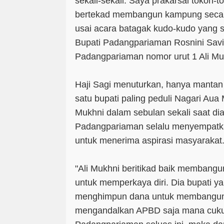
sekali-sekali. Saya prakarsai tokoh-
bertekad membangun kampung secar
usai acara batagak kudo-kudo yang s
Bupati Padangpariaman Rosnini Savit
Padangpariaman nomor urut 1 Ali Mu
Haji Sagi menuturkan, hanya mantan 
satu bupati paling peduli Nagari Aua M
Mukhni dalam sebulan sekali saat d
Padangpariaman selalu menyempatkan
untuk menerima aspirasi masyarakat
"Ali Mukhni beritikad baik memban
untuk memperkaya diri. Dia bupati ya
menghimpun dana untuk membangun
mengandalkan APBD saja mana cu