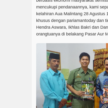
berbasis ekonomi masyarakat semisa
mencukupi pendanaannya, kami sepak
kelahiran Aua Malintang 28 Agustus 
khusus dengan pariamantoday dan ti
Hendra Aswara, Ikhlas Bakri dan Da
orangtuanya di belakang Pasar Aur M