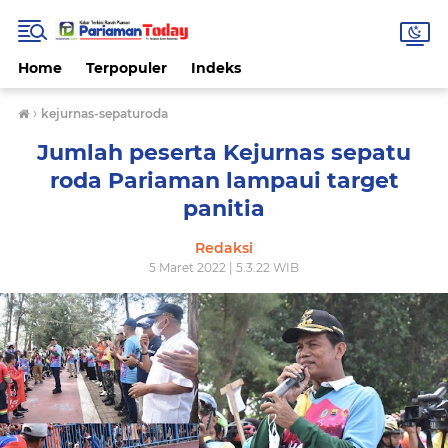
Home
Terpopuler
Indeks
›
kejurnas-sepaturoda
Jumlah peserta Kejurnas sepatu
roda Pariaman lampaui target
panitia
Redaksi
5 Maret 2022 | 5.3.22 WIB