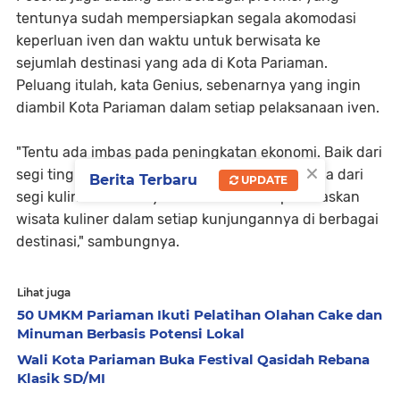
tentunya sudah mempersiapkan segala akomodasi
keperluan iven dan waktu untuk berwisata ke
sejumlah destinasi yang ada di Kota Pariaman.
Peluang itulah, kata Genius, sebenarnya yang ingin
diambil Kota Pariaman dalam setiap pelaksanaan iven.
"Tentu ada imbas pada peningkatan ekonomi. Baik dari
×
segi tingkat hunian penginapan dan hotel, juga dari
Berita Terbaru
UPDATE
segi kuliner. Umumnya wisatawan memprioritaskan
wisata kuliner dalam setiap kunjungannya di berbagai
destinasi," sambungnya.
Lihat juga
50 UMKM Pariaman Ikuti Pelatihan Olahan Cake dan
Minuman Berbasis Potensi Lokal
Wali Kota Pariaman Buka Festival Qasidah Rebana
Klasik SD/MI