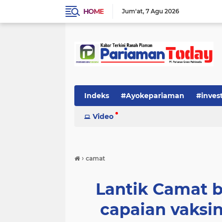
HOME
Jum'at
7 Agu 2026
Indeks
#Ayokepariaman
#inves
Video
›
camat
Lantik Camat b
capaian vaksin