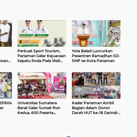
Perkuat Sport Tourism,
Yota Balad Luncurkan
Pariaman Gelar Kejuaraan
Pesantren Ramadhan SD-
awang,
Sepatu Roda Piala Wali
SMP se-Kota Pariaman
Rp7,5
Kota 2026
031604
Universitas Sumatera
Kader Pariaman Ambil
ar
Barat Gelar Sunset Run
Bagian dalam Donor
Kedua, 600 Peserta
Darah HUT ke-18 Gerindra
Ramaikan Sport Tourism
di Padang
Pariaman