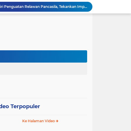
Wali Kota Pariaman Hadiri Penguatan Relawan Pancasila, Tekankan Implementasi Nilai Pancasila dalam Pelayanan Publik
Wali Kota Pariaman Bagikan Bibit Ikan Koi kepada Siswa SD untuk Edukasi Perikanan
Wali Kota Pariaman Salurkan Bantuan bagi Korban Pohon Tumbang, Rumah Rusak Berat Akan Dibedah
Wali Kota Pariaman Ajukan Rancangan KUA-PPAS APBD 2027, Pendapatan Diproyeksikan Rp626,1 Miliar
Pemkot Pariaman Mulai Pusdiklat Paskibraka 2026, Wali Kota Tekankan Pentingnya Disiplin
Pisah Sambut Kapolres, Yota Balad Tekankan Pentingnya Sinergi Jaga Kondusivitas Daerah
Wali Kota Pariaman Minta Inovasi OPD Berdampak Nyata pada Pelayanan Publik
Pemkot Pariaman Resmikan TPA Bunda PAUD untuk Dukung Pengasuhan Anak ASN
Pengurus PWI Pariaman 2026–2029 Dilantik, Pemkot Tekankan Sinergi dan Profesionalisme Pers
Wali Kota Pariaman Lepas Kontingen Pramuka ke Jambore Nasional XII di Cibubur
deo Terpopuler
Ke Halaman Video