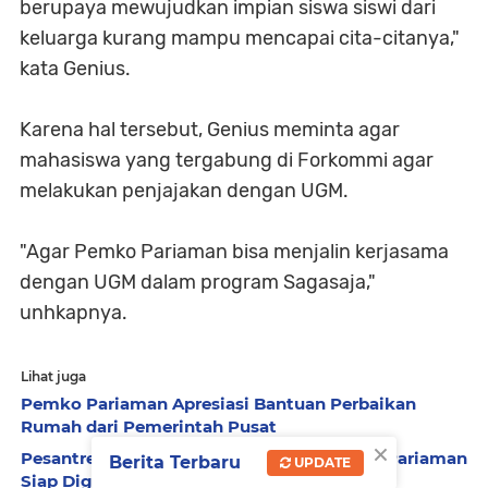
berupaya mewujudkan impian siswa siswi dari
keluarga kurang mampu mencapai cita-citanya,"
kata Genius.
Karena hal tersebut, Genius meminta agar
mahasiswa yang tergabung di Forkommi agar
melakukan penjajakan dengan UGM.
"Agar Pemko Pariaman bisa menjalin kerjasama
dengan UGM dalam program Sagasaja,"
unhkapnya.
Lihat juga
Pemko Pariaman Apresiasi Bantuan Perbaikan
Rumah dari Pemerintah Pusat
×
Pesantren Ramadhan SD dan SMP Se-Kota Pariaman
Berita Terbaru
UPDATE
Siap Digelar