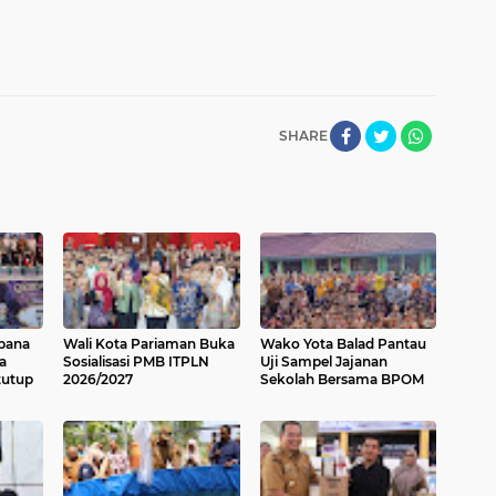
SHARE
ebana
Wali Kota Pariaman Buka
Wako Yota Balad Pantau
a
Sosialisasi PMB ITPLN
Uji Sampel Jajanan
tutup
2026/2027
Sekolah Bersama BPOM