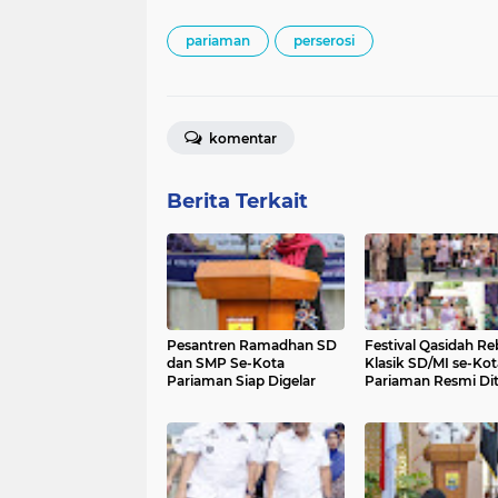
pariaman
perserosi
komentar
Berita Terkait
Pesantren Ramadhan SD
Festival Qasidah R
dan SMP Se-Kota
Klasik SD/MI se-Kot
Pariaman Siap Digelar
Pariaman Resmi Di