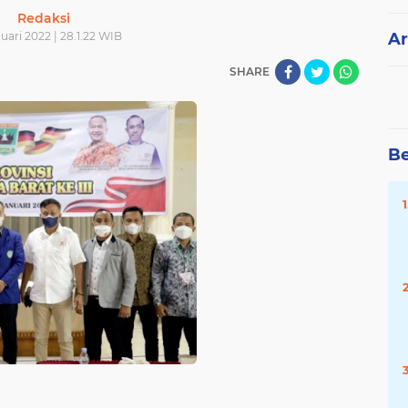
Redaksi
uari 2022 | 28.1.22 WIB
Ar
SHARE
Be