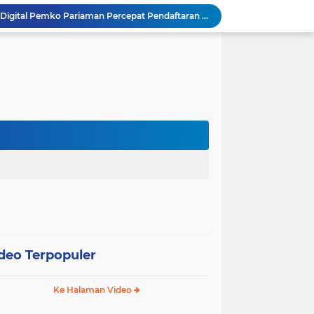
SEPEDA TANTE, Inovasi Digital Pemko Pariaman Percepat Pendaftaran Tanda Tangan Elektronik
Tingkatkan Mutu Pelayanan, Pemko Pariaman Gandeng RSUP Dr. M. Djamil Padang
k, Citra Publik
Wali Kota Pariaman Lepas Kontingen Pramuka ke Jambore Nasional XII di Cibubur
Wali Kota Pariaman Hadiri Penguatan Relawan Pancasila, Tekankan Implementasi Nilai Pancasila dalam Pelayanan Publik
Wali Kota Pariaman Bagikan Bibit Ikan Koi kepada Siswa SD untuk Edukasi Perikanan
Wali Kota Pariaman Salurkan Bantuan bagi Korban Pohon Tumbang, Rumah Rusak Berat Akan Dibedah
Wali Kota Pariaman Ajukan Rancangan KUA-PPAS APBD 2027, Pendapatan Diproyeksikan Rp626,1 Miliar
Pemkot Pariaman Mulai Pusdiklat Paskibraka 2026, Wali Kota Tekankan Pentingnya Disiplin
SAJUMPA Permudah Warga Pariaman Bayar Pajak Kendaraan, Sasar ASN dan Masyarakat
deo Terpopuler
Ke Halaman Video