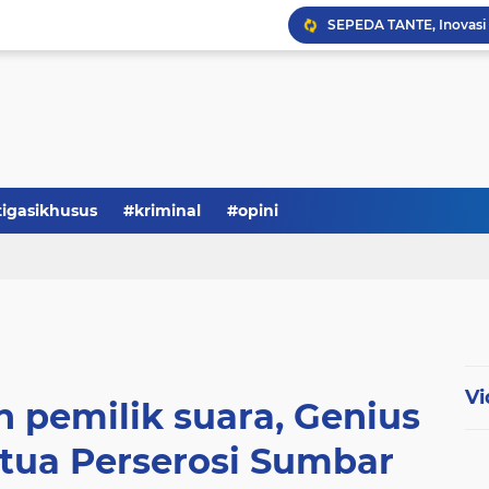
Serba-serbi: Tokoh Publi
tigasikhusus
#kriminal
#opini
Vi
 pemilik suara, Genius
etua Perserosi Sumbar