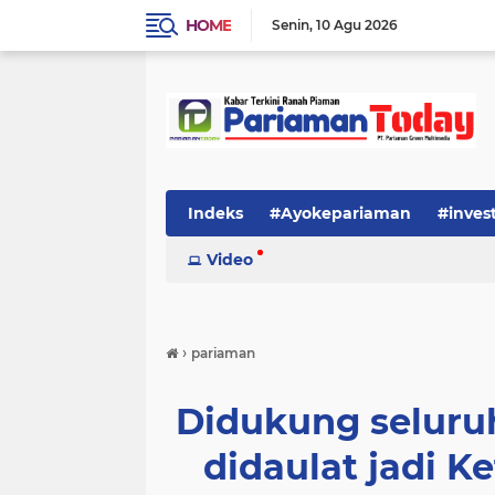
HOME
Senin
10 Agu 2026
Indeks
#Ayokepariaman
#inves
Video
›
pariaman
Didukung seluruh
didaulat jadi K