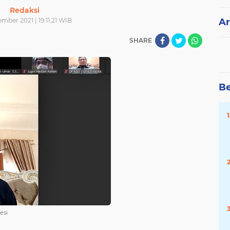
Redaksi
mber 2021 | 19.11.21 WIB
Ar
SHARE
Be
esi