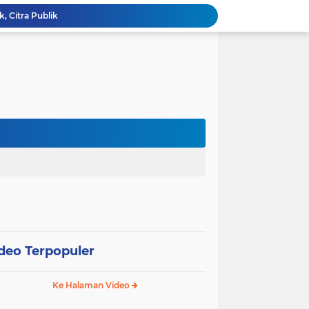
k, Citra Publik
Wali Kota Pariaman Lepas Kontingen Pramuka ke Jambore Nasional XII di Cibubur
Wali Kota Pariaman Hadiri Penguatan Relawan Pancasila, Tekankan Implementasi Nilai Pancasila dalam Pelayanan Publik
Wali Kota Pariaman Bagikan Bibit Ikan Koi kepada Siswa SD untuk Edukasi Perikanan
Wali Kota Pariaman Salurkan Bantuan bagi Korban Pohon Tumbang, Rumah Rusak Berat Akan Dibedah
Wali Kota Pariaman Ajukan Rancangan KUA-PPAS APBD 2027, Pendapatan Diproyeksikan Rp626,1 Miliar
Pemkot Pariaman Mulai Pusdiklat Paskibraka 2026, Wali Kota Tekankan Pentingnya Disiplin
Pisah Sambut Kapolres, Yota Balad Tekankan Pentingnya Sinergi Jaga Kondusivitas Daerah
SEPEDA TANTE, Inovasi Digital Pemko Pariaman Percepat Pendaftaran Tanda Tangan Elektronik
Tingkatkan Mutu Pelayanan, Pemko Pariaman Gandeng RSUP Dr. M. Djamil Padang
deo Terpopuler
Ke Halaman Video