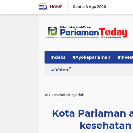
HOME
Sabtu
8 Agu 2026
Indeks
#Ayokepariaman
#inves
Video
›
kesehatan-syariah
Kota Pariaman a
kesehatan 