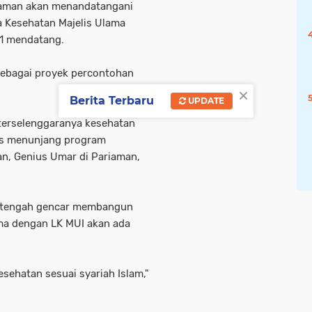
iaman akan menandatangani
Kesehatan Majelis Ulama
21 mendatang.
sebagai proyek percontohan
×
Berita Terbaru
UPDATE
terselenggaranya kesehatan
gus menunjang program
an, Genius Umar di Pariaman,
a tengah gencar membangun
ma dengan LK MUI akan ada
esehatan sesuai syariah Islam,"