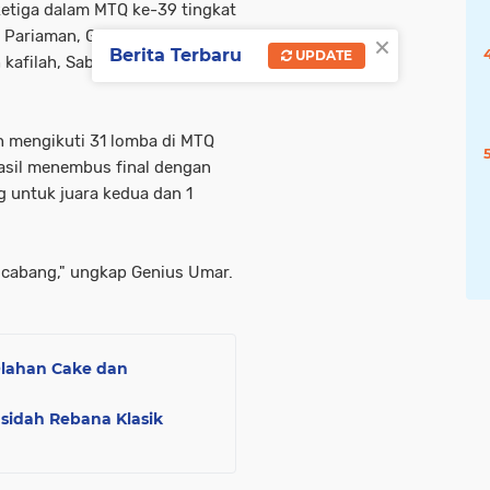
ketiga dalam MTQ ke-39 tingkat
×
a Pariaman, Genius Umar
Berita Terbaru
UPDATE
afilah, Sabtu (20/11) di
h mengikuti 31 lomba di MTQ
hasil menembus final dengan
g untuk juara kedua dan 1
2 cabang," ungkap Genius Umar.
Olahan Cake dan
asidah Rebana Klasik