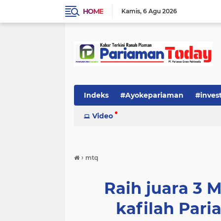
HOME
Kamis
6 Agu 2026
Indeks
#Ayokepariaman
#inves
Video
›
mtq
Raih juara 3 
kafilah Par