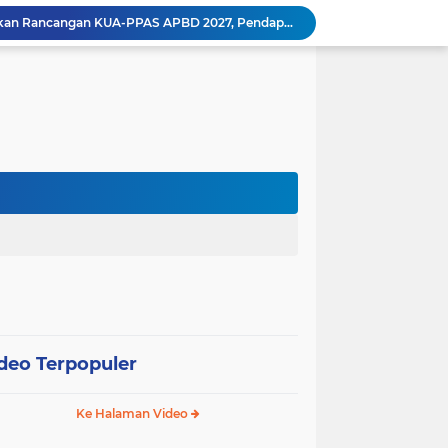
Wali Kota Pariaman Ajukan Rancangan KUA-PPAS APBD 2027, Pendapatan Diproyeksikan Rp626,1 Miliar
Pemkot Pariaman Mulai Pusdiklat Paskibraka 2026, Wali Kota Tekankan Pentingnya Disiplin
Pisah Sambut Kapolres, Yota Balad Tekankan Pentingnya Sinergi Jaga Kondusivitas Daerah
Wali Kota Pariaman Minta Inovasi OPD Berdampak Nyata pada Pelayanan Publik
Pemkot Pariaman Resmikan TPA Bunda PAUD untuk Dukung Pengasuhan Anak ASN
Pengurus PWI Pariaman 2026–2029 Dilantik, Pemkot Tekankan Sinergi dan Profesionalisme Pers
Pengurus HIMPAUDI Kota Pariaman 2026–2030 Dilantik, Pemkot Dorong Penguatan Pendidikan Anak Usia Dini
Pariaman Susun Rencana Penanggulangan Bencana 2026–2030 untuk Perkuat Kesiapsiagaan Kota
Pariaman Terapkan Teknologi Pertanian Modern untuk Tingkatkan Produktivitas Padi
Wali Kota Pariaman Salurkan Bantuan bagi Korban Pohon Tumbang, Rumah Rusak Berat Akan Dibedah
deo Terpopuler
Ke Halaman Video