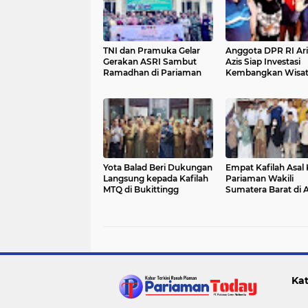
TNI dan Pramuka Gelar
Anggota DPR RI Ari
Gerakan ASRI Sambut
Azis Siap Investasi
Ramadhan di Pariaman
Kembangkan Wisat
Pulau Angso Duo
Yota Balad Beri Dukungan
Empat Kafilah Asal
Langsung kepada Kafilah
Pariaman Wakili
MTQ di Bukittingg
Sumatera Barat di 
STQH Nasional 2025
Kendari
Kat