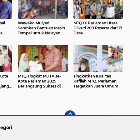
sal
Wawako Mulyadi
MTQ IX Pariaman Utara
Serahkan Bantuan Mesin
Diikuti 209 Peserta dari 17
a
Tempel untuk Nelayan
Desa
Pariaman Utara
 Kota
MTQ Tingkat MDTA se-
Tingkatkan Kualitas
Kota Pariaman 2025
Kafilah MTQ, Pariaman
Ajang
Berlangsung Sukses di
Targetkan Juara Umum
 di
Pauh Timur
egori