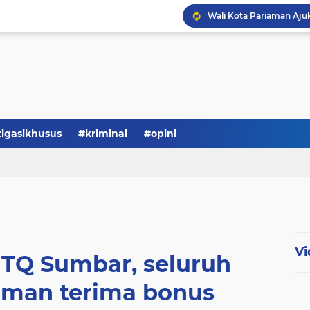
tigasikhusus
#kriminal
#opini
Vi
MTQ Sumbar, seluruh
iaman terima bonus