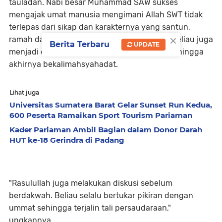
tauladan. Nabi besar Muhammad SAW sukses
mengajak umat manusia mengimani Allah SWT tidak
terlepas dari sikap dan karakternya yang santun,
×
ramah dan selalu tersenyum. Kemulian hati beliau juga
Berita Terbaru
UPDATE
menjadi daya tarik bagi calon pengikutnya sehingga
akhirnya bekalimahsyahadat.
Lihat juga
Universitas Sumatera Barat Gelar Sunset Run Kedua,
600 Peserta Ramaikan Sport Tourism Pariaman
Kader Pariaman Ambil Bagian dalam Donor Darah
HUT ke-18 Gerindra di Padang
"Rasulullah juga melakukan diskusi sebelum
berdakwah. Beliau selalu bertukar pikiran dengan
ummat sehingga terjalin tali persaudaraan,"
ungkapnya.