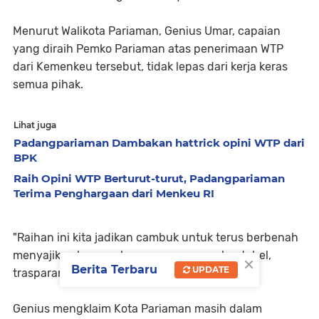
Menurut Walikota Pariaman, Genius Umar, capaian
yang diraih Pemko Pariaman atas penerimaan WTP
dari Kemenkeu tersebut, tidak lepas dari kerja keras
semua pihak.
Lihat juga
Padangpariaman Dambakan hattrick opini WTP dari
BPK
Raih Opini WTP Berturut-turut, Padangpariaman
Terima Penghargaan dari Menkeu RI
"Raihan ini kita jadikan cambuk untuk terus berbenah
menyajikan laporan keuangan secara akuntabel,
×
Berita Terbaru
UPDATE
trasparan," kata Genius Umar.
Genius mengklaim Kota Pariaman masih dalam