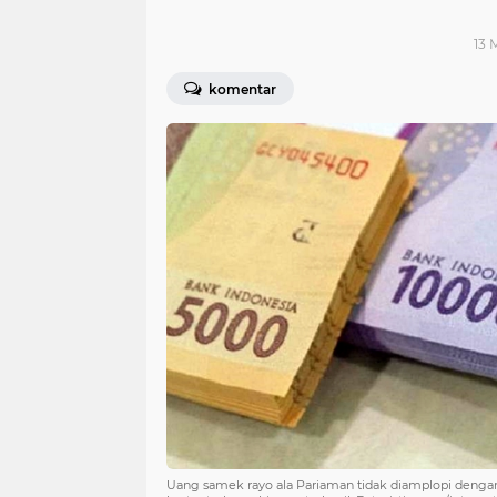
13 
komentar
Uang samek rayo ala Pariaman tidak diamplopi dengan