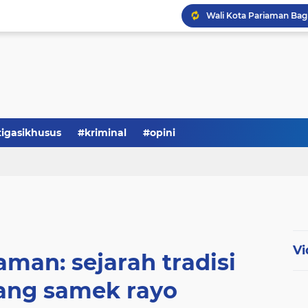
tigasikhusus
#kriminal
#opini
Vi
aman: sejarah tradisi
ng samek rayo