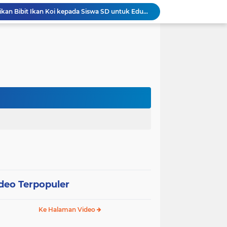
Wali Kota Pariaman Bagikan Bibit Ikan Koi kepada Siswa SD untuk Edukasi Perikanan
Wali Kota Pariaman Salurkan Bantuan bagi Korban Pohon Tumbang, Rumah Rusak Berat Akan Dibedah
Wali Kota Pariaman Ajukan Rancangan KUA-PPAS APBD 2027, Pendapatan Diproyeksikan Rp626,1 Miliar
Pemkot Pariaman Mulai Pusdiklat Paskibraka 2026, Wali Kota Tekankan Pentingnya Disiplin
Pisah Sambut Kapolres, Yota Balad Tekankan Pentingnya Sinergi Jaga Kondusivitas Daerah
Wali Kota Pariaman Minta Inovasi OPD Berdampak Nyata pada Pelayanan Publik
Pemkot Pariaman Resmikan TPA Bunda PAUD untuk Dukung Pengasuhan Anak ASN
Pengurus PWI Pariaman 2026–2029 Dilantik, Pemkot Tekankan Sinergi dan Profesionalisme Pers
Wali Kota Pariaman Lepas Kontingen Pramuka ke Jambore Nasional XII di Cibubur
Wali Kota Pariaman Hadiri Penguatan Relawan Pancasila, Tekankan Implementasi Nilai Pancasila dalam Pelayanan Publik
deo Terpopuler
Ke Halaman Video