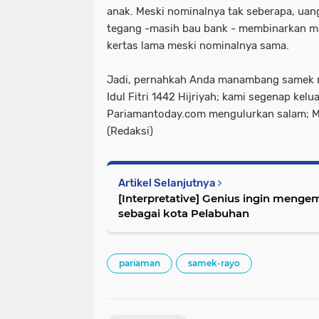
anak. Meski nominalnya tak seberapa, uan
tegang -masih bau bank - membinarkan m
kertas lama meski nominalnya sama.
Jadi, pernahkah Anda manambang samek r
Idul Fitri 1442 Hijriyah; kami segenap kelu
Pariamantoday.com mengulurkan salam; Mo
(Redaksi)
Artikel Selanjutnya
[Interpretative] Genius ingin menge
sebagai kota Pelabuhan
pariaman
samek-rayo