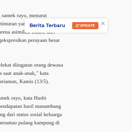
g samek rayo, menurut
×
timuran yang masih lestari
Berita Terbaru
UPDATE
arena asimilasi tradisi dari
ekspresikan perayaan besar
lekat diingatan orang dewasa
 saat anak-anak," kata
ariaman, Kamis (13/5).
mek rayo, kata Hasbi
 pendapatan hasil manambang
g dari status sosial keluarga
perantau pulang kampung di