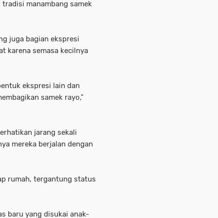
i tradisi manambang samek
ng juga bagian ekspresi
at karena semasa kecilnya
bentuk ekspresi lain dan
 membagikan samek rayo,"
rhatikan jarang sekali
nya mereka berjalan dengan
iap rumah, tergantung status
as baru yang disukai anak-