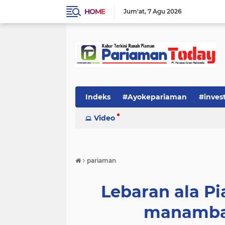
HOME
Jum'at
7 Agu 2026
Indeks
#Ayokepariaman
#inves
Video
›
pariaman
Lebaran ala Pi
manamba