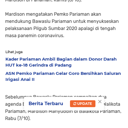
Mardison mengatakan Pemko Pariaman akan
mendukung Bawaslu Pariaman untuk menyukseskan
pelaksanaan Pilgub Sumbar 2020 apalagi di tengah
masa panemin coronavirus.
Lihat juga
Kader Pariaman Ambil Bagian dalam Donor Darah
HUT ke-18 Gerindra di Padang
ASN Pemko Pariaman Gelar Goro Bersihkan Saluran
Irigasi Anai II
Sebelumnya Bawaslu Pariaman sampaikan dua
×
Berita Terbaru
UPDATE
agenda Bawaslu terkait Pilgub Sumbar ke Plt Walikota
Pariaman, Mardison Mahyuddin di Balaikota Pariaman,
Rabu (7/10).