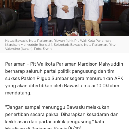
Ketua Bawaslu Kota Pariaman, Riswan (kiri), Plt. Wali Kota Pariaman,
Mardison Mahyuddin (tengah), Sekretaris Bawaslu Kota Pariaman, Riky
Valentino (kanan). Foto: Erwin
Pariaman - Plt Walikota Pariaman Mardison Mahyuddin
berharap seluruh partai politik pengusung dan tim
sukses Paslon Pilgub Sumbar segera menurunkan APK
yang akan ditertibkan oleh Bawaslu mulai 10 Oktober
mendatang.
"Jangan sampai menunggu Bawaslu melakukan
penertiban secara paksa. Diharapkan kesadaran dan
keikhlasan dari partai politik pengusung," kata
Mardison di Pariaman, Kamis (8/10).