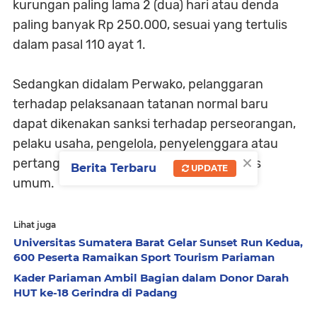
kurungan paling lama 2 (dua) hari atau denda
paling banyak Rp 250.000, sesuai yang tertulis
dalam pasal 110 ayat 1.
Sedangkan didalam Perwako, pelanggaran
terhadap pelaksanaan tatanan normal baru
dapat dikenakan sanksi terhadap perseorangan,
pelaku usaha, pengelola, penyelenggara atau
×
pertanggungjawaban tempat dan fasilitas
Berita Terbaru
UPDATE
umum.
Lihat juga
Universitas Sumatera Barat Gelar Sunset Run Kedua,
600 Peserta Ramaikan Sport Tourism Pariaman
Kader Pariaman Ambil Bagian dalam Donor Darah
HUT ke-18 Gerindra di Padang