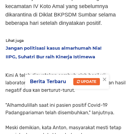
kecamatan IV Koto Amal yang sebelumnya
dikarantina di Diklat BKPSDM Sumbar selama
beberapa hari setelah dinyatakan positif.
Lihat juga
Jangan politisasi kasus almarhumah Nia!
IIPG, Suhatri Bur raih Kinerja Istimewa
Kini A telah dinyatakan sembuh oleh hasil uji
×
Berita Terbaru
UPDATE
laboratorium Fakultas Kesehatan Unand dengan hasil
negatif dua kali berturut-turut.
"Alhamdulillah saat ini pasien positif Covid-19
Padangpariaman telah disembuhkan," lanjutnya.
Meski demikian, kata Anton, masyarakat mesti tetap