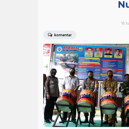
Nu
16 J
komentar