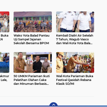
n Buka
Wako Yota Balad Pantau
Kembali Dialiri Air Setelah
LN
Uji Sampel Jajanan
7 Tahun, Wagub Vasco
Sekolah Bersama BPOM
dan Wali Kota Yota Balad
Tinjau Irigasi Batang Anai
II
akmur
50 UMKM Pariaman Ikuti
Wali Kota Pariaman Buka
Lele,
Pelatihan Olahan Cake
Festival Qasidah Rebana
dan Minuman Berbasis
Klasik SD/MI
Potensi Lokal