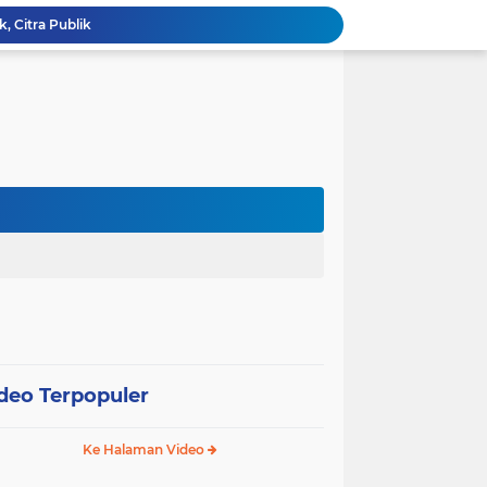
Wali Kota Pariaman Lepas Kontingen Pramuka ke Jambore Nasional XII di Cibubur
Wali Kota Pariaman Hadiri Penguatan Relawan Pancasila, Tekankan Implementasi Nilai Pancasila dalam Pelayanan Publik
Wali Kota Pariaman Bagikan Bibit Ikan Koi kepada Siswa SD untuk Edukasi Perikanan
Wali Kota Pariaman Salurkan Bantuan bagi Korban Pohon Tumbang, Rumah Rusak Berat Akan Dibedah
Wali Kota Pariaman Ajukan Rancangan KUA-PPAS APBD 2027, Pendapatan Diproyeksikan Rp626,1 Miliar
Pemkot Pariaman Mulai Pusdiklat Paskibraka 2026, Wali Kota Tekankan Pentingnya Disiplin
Pisah Sambut Kapolres, Yota Balad Tekankan Pentingnya Sinergi Jaga Kondusivitas Daerah
SEPEDA TANTE, Inovasi Digital Pemko Pariaman Percepat Pendaftaran Tanda Tangan Elektronik
Tingkatkan Mutu Pelayanan, Pemko Pariaman Gandeng RSUP Dr. M. Djamil Padang
k, Citra Publik
deo Terpopuler
Ke Halaman Video