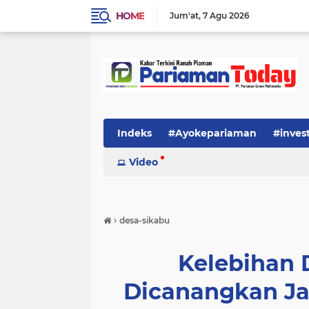
HOME
Jum'at
7 Agu 2026
Indeks
#Ayokepariaman
#inves
Video
›
desa-sikabu
Kelebihan 
Dicanangkan J