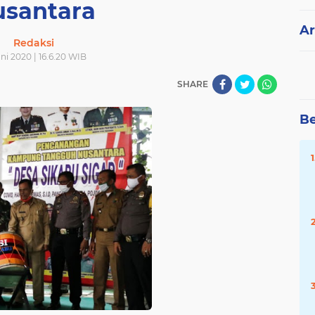
santara
Ar
Redaksi
uni 2020 | 16.6.20 WIB
SHARE
Be