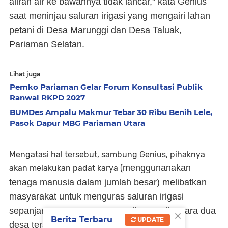
aliran air ke bawahnya tidak lancar," kata Genius
saat meninjau saluran irigasi yang mengairi lahan
petani di Desa Marunggi dan Desa Taluak,
Pariaman Selatan.
Lihat juga
Pemko Pariaman Gelar Forum Konsultasi Publik
Ranwal RKPD 2027
BUMDes Ampalu Makmur Tebar 30 Ribu Benih Lele,
Pasok Dapur MBG Pariaman Utara
Mengatasi hal tersebut, sambung Genius, pihaknya
menggunanakan
akan melakukan padat karya (
tenaga manusia dalam jumlah besar)
melibatkan
masyarakat untuk menguras saluran irigasi
sepanjang 800 meter yang melintang di antara dua
×
Berita Terbaru
UPDATE
desa tersebut.