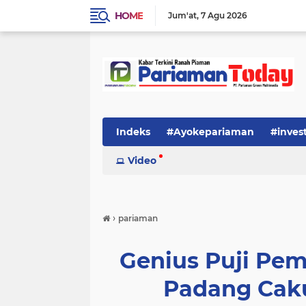
HOME
Jum'at
7 Agu 2026
Indeks
#Ayokepariaman
#inves
Video
›
pariaman
Genius Puji Pe
Padang Cak