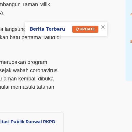
mbangun Taman Milik
a.
×
a langsung dirasakan
Berita Terbaru
UPDATE
kan batu pertama Talud di
 merupakan program
sejak wabah coronavirus.
ariaman kembali dibuka
mulai memasuki tatanan
tasi Publik Ranwal RKPD