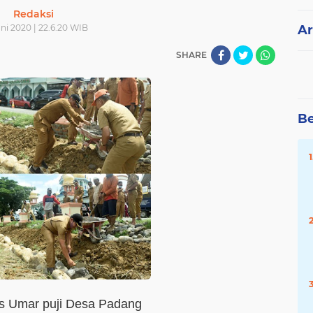
Redaksi
ni 2020 | 22.6.20 WIB
Ar
SHARE
Be
us Umar puji Desa Padang