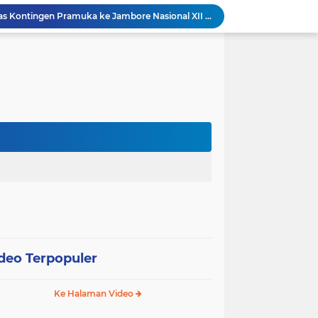
Wali Kota Pariaman Lepas Kontingen Pramuka ke Jambore Nasional XII di Cibubur
Wali Kota Pariaman Hadiri Penguatan Relawan Pancasila, Tekankan Implementasi Nilai Pancasila dalam Pelayanan Publik
Wali Kota Pariaman Bagikan Bibit Ikan Koi kepada Siswa SD untuk Edukasi Perikanan
Wali Kota Pariaman Salurkan Bantuan bagi Korban Pohon Tumbang, Rumah Rusak Berat Akan Dibedah
Wali Kota Pariaman Ajukan Rancangan KUA-PPAS APBD 2027, Pendapatan Diproyeksikan Rp626,1 Miliar
Pemkot Pariaman Mulai Pusdiklat Paskibraka 2026, Wali Kota Tekankan Pentingnya Disiplin
Pisah Sambut Kapolres, Yota Balad Tekankan Pentingnya Sinergi Jaga Kondusivitas Daerah
SEPEDA TANTE, Inovasi Digital Pemko Pariaman Percepat Pendaftaran Tanda Tangan Elektronik
Tingkatkan Mutu Pelayanan, Pemko Pariaman Gandeng RSUP Dr. M. Djamil Padang
k, Citra Publik
deo Terpopuler
Ke Halaman Video