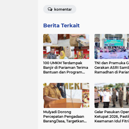
komentar
Berita Terkait
100 UMKM Terdampak
TNI dan Pramuka G
Banjir di Pariaman Terima
Gerakan ASRI Sam
Bantuan dan Program
Ramadhan di Pari
Trauma Healing
Mulyadi Dorong
Gelar Pasukan Oper
Percepatan Pengadaan
Ketupat 2026, Past
Barang/Jasa, Targetkan
Keamanan Idul Fitri
ITKP Pariaman Naik ke
Pariaman