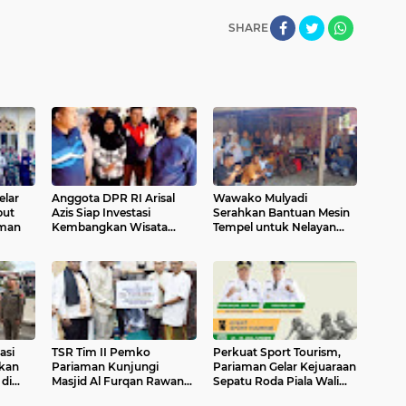
SHARE
elar
Anggota DPR RI Arisal
Wawako Mulyadi
but
Azis Siap Investasi
Serahkan Bantuan Mesin
aman
Kembangkan Wisata
Tempel untuk Nelayan
Pulau Angso Duo
Pariaman Utara
asi
TSR Tim II Pemko
Perkuat Sport Tourism,
ikan
Pariaman Kunjungi
Pariaman Gelar Kejuaraan
 di
Masjid Al Furqan Rawang,
Sepatu Roda Piala Wali
Serahkan Bantuan Rp7,5
Kota 2026