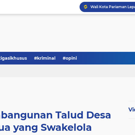
tigasikhusus
#kriminal
#opini
Serba-serbi: Tokoh Publi
Vi
mbangunan Talud Desa
ua yang Swakelola