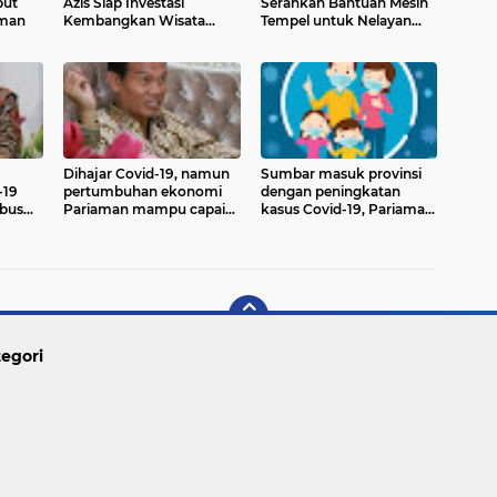
but
Azis Siap Investasi
Serahkan Bantuan Mesin
aman
Kembangkan Wisata
Tempel untuk Nelayan
Pulau Angso Duo
Pariaman Utara
Dihajar Covid-19, namun
Sumbar masuk provinsi
-19
pertumbuhan ekonomi
dengan peningkatan
bus
Pariaman mampu capai
kasus Covid-19, Pariaman
2,9 persen
perketat prokes dengan
penindakan
egori