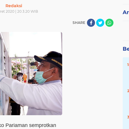
Redaksi
ret 2020 | 20.3.20 WIB
Ar
SHARE
Be
mko Pariaman semprotkan