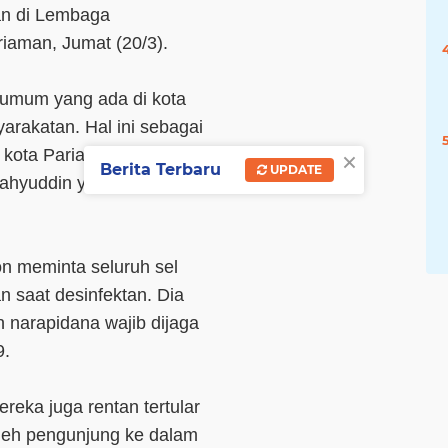
gan di Lembaga
iaman, Jumat (20/3).
s umum yang ada di kota
rakatan. Hal ini sebagai
×
 kota Pariaman," kata
Berita Terbaru
UPDATE
Mahyuddin yang memimpin
n meminta seluruh sel
n saat desinfektan. Dia
n narapidana wajib dijaga
9.
eka juga rentan tertular
oleh pengunjung ke dalam