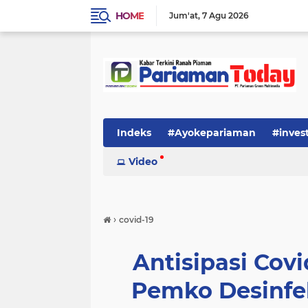
HOME
Jum'at
7 Agu 2026
Indeks
#Ayokepariaman
#inves
Video
›
covid-19
Antisipasi Covi
Pemko Desinfe