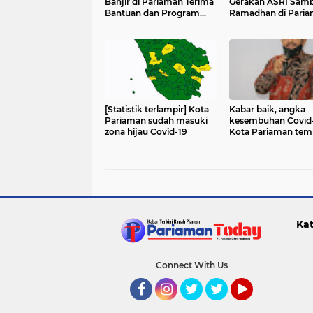
Banjir di Pariaman Terima
Gerakan ASRI Sam
Bantuan dan Program
Ramadhan di Pari
Trauma Healing
[Statistik terlampir] Kota
Kabar baik, angka
Pariaman sudah masuki
kesembuhan Covid
zona hijau Covid-19
Kota Pariaman tem
1.161
Kat
Connect With Us
Facebook
Instagram
Twitter
Twitter
YouTube