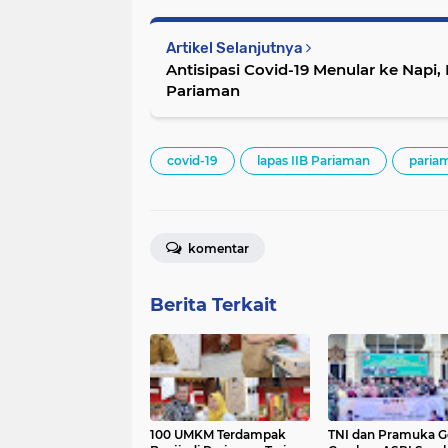
Artikel Selanjutnya
Antisipasi Covid-19 Menular ke Napi
Pariaman
covid-19
lapas IIB Pariaman
paria
komentar
Berita Terkait
100 UMKM Terdampak
TNI dan Pramuka G