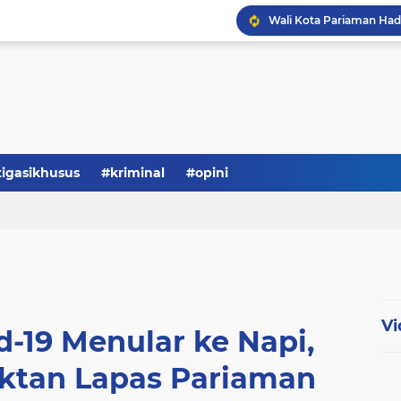
tigasikhusus
#kriminal
#opini
Vi
d-19 Menular ke Napi,
ktan Lapas Pariaman