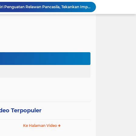
Wali Kota Pariaman Hadiri Penguatan Relawan Pancasila, Tekankan Implementasi Nilai Pancasila dalam Pelayanan Publik
Wali Kota Pariaman Bagikan Bibit Ikan Koi kepada Siswa SD untuk Edukasi Perikanan
Wali Kota Pariaman Salurkan Bantuan bagi Korban Pohon Tumbang, Rumah Rusak Berat Akan Dibedah
Wali Kota Pariaman Ajukan Rancangan KUA-PPAS APBD 2027, Pendapatan Diproyeksikan Rp626,1 Miliar
Pemkot Pariaman Mulai Pusdiklat Paskibraka 2026, Wali Kota Tekankan Pentingnya Disiplin
Pisah Sambut Kapolres, Yota Balad Tekankan Pentingnya Sinergi Jaga Kondusivitas Daerah
Wali Kota Pariaman Minta Inovasi OPD Berdampak Nyata pada Pelayanan Publik
Pemkot Pariaman Resmikan TPA Bunda PAUD untuk Dukung Pengasuhan Anak ASN
Pengurus PWI Pariaman 2026–2029 Dilantik, Pemkot Tekankan Sinergi dan Profesionalisme Pers
Wali Kota Pariaman Lepas Kontingen Pramuka ke Jambore Nasional XII di Cibubur
deo Terpopuler
Ke Halaman Video