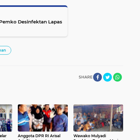
, Pemko Desinfektan Lapas
man
SHARE
elar
Anggota DPR RI Arisal
Wawako Mulyadi