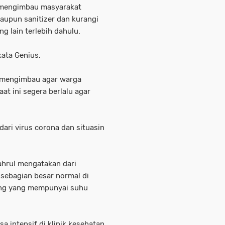
a mengimbau masyarakat
upun sanitizer dan kurangi
g lain terlebih dahulu.
kata Genius.
a mengimbau agar warga
aat ini segera berlalu agar
ari virus corona dan situasin
ahrul mengatakan dari
sebagian besar normal di
rang yang mempunyai suhu
sa intensif di klinik kesehatan