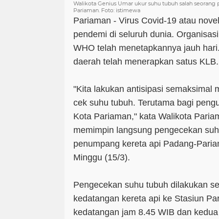
Walikota Genius Umar ukur suhu tubuh salah seorang 
Pariaman. Foto: istimewa
Pariaman - Virus Covid-19 atau novel
pendemi di seluruh dunia. Organisas
WHO telah menetapkannya jauh hari. 
daerah telah menerapkan satus KLB.
"Kita lakukan antisipasi semaksima
cek suhu tubuh. Terutama bagi pengu
Kota Pariaman," kata Walikota Pari
memimpin langsung pengecekan suhu
penumpang kereta api Padang-Paria
Minggu (15/3).
Pengecekan suhu tubuh dilakukan se
kedatangan kereta api ke Stasiun Pa
kedatangan jam 8.45 WIB dan kedua 