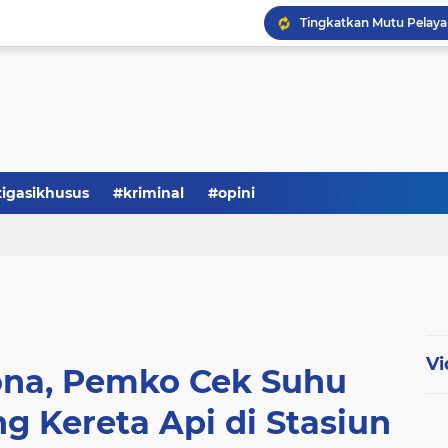
Serba-serbi: Tokoh Publi
tigasikhusus
#kriminal
#opini
Vi
rona, Pemko Cek Suhu
 Kereta Api di Stasiun