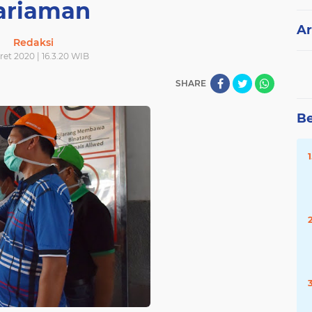
ariaman
Ar
Redaksi
ret 2020 | 16.3.20 WIB
SHARE
Be