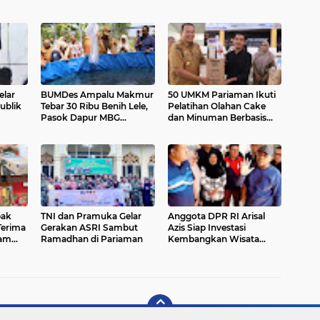
lar
BUMDes Ampalu Makmur
50 UMKM Pariaman Ikuti
ublik
Tebar 30 Ribu Benih Lele,
Pelatihan Olahan Cake
Pasok Dapur MBG
dan Minuman Berbasis
Pariaman Utara
Potensi Lokal
pak
TNI dan Pramuka Gelar
Anggota DPR RI Arisal
Terima
Gerakan ASRI Sambut
Azis Siap Investasi
ram
Ramadhan di Pariaman
Kembangkan Wisata
Pulau Angso Duo