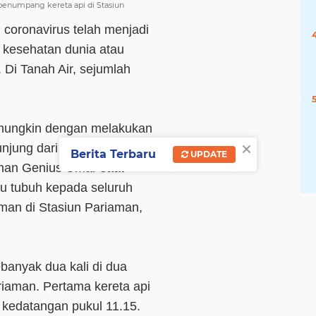
penumpang kereta api di Stasiun
 coronavirus telah menjadi
i kesehatan dunia atau
Di Tanah Air, sejumlah
l mungkin dengan melakukan
×
njung dari luar daerah ke
Berita Terbaru
UPDATE
aman Genius Umar saat
 tubuh kepada seluruh
man di Stasiun Pariaman,
banyak dua kali di dua
riaman. Pertama kereta api
kedatangan pukul 11.15.