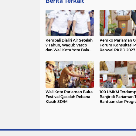
Berita Terkait
Kembali Dialiri Air Setelah
Pemko Pariaman Ge
7 Tahun, Wagub Vasco
Forum Konsultasi P
dan Wali Kota Yota Balad
Ranwal RKPD 2027
Tinjau Irigasi Batang Anai
II
Wali Kota Pariaman Buka
100 UMKM Terdam
Festival Qasidah Rebana
Banjir di Pariaman 
Klasik SD/MI
Bantuan dan Prog
Trauma Healing