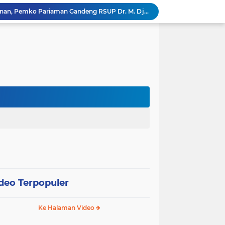
Tingkatkan Mutu Pelayanan, Pemko Pariaman Gandeng RSUP Dr. M. Djamil Padang
k, Citra Publik
Wali Kota Pariaman Lepas Kontingen Pramuka ke Jambore Nasional XII di Cibubur
Wali Kota Pariaman Hadiri Penguatan Relawan Pancasila, Tekankan Implementasi Nilai Pancasila dalam Pelayanan Publik
Wali Kota Pariaman Bagikan Bibit Ikan Koi kepada Siswa SD untuk Edukasi Perikanan
Wali Kota Pariaman Salurkan Bantuan bagi Korban Pohon Tumbang, Rumah Rusak Berat Akan Dibedah
Wali Kota Pariaman Ajukan Rancangan KUA-PPAS APBD 2027, Pendapatan Diproyeksikan Rp626,1 Miliar
Pemkot Pariaman Mulai Pusdiklat Paskibraka 2026, Wali Kota Tekankan Pentingnya Disiplin
Pisah Sambut Kapolres, Yota Balad Tekankan Pentingnya Sinergi Jaga Kondusivitas Daerah
SEPEDA TANTE, Inovasi Digital Pemko Pariaman Percepat Pendaftaran Tanda Tangan Elektronik
deo Terpopuler
Ke Halaman Video