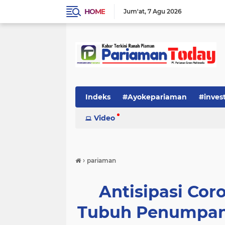
HOME
Jum'at
7 Agu 2026
Indeks
#Ayokepariaman
#inves
Video
›
pariaman
Antisipasi Co
Tubuh Penumpang