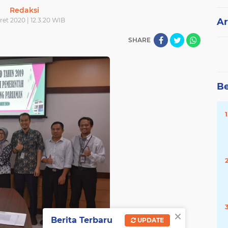
Redaksi
ret 2020 | 12.3.20 WIB
Ar
SHARE
Be
×
Berita Terbaru
UPDATE