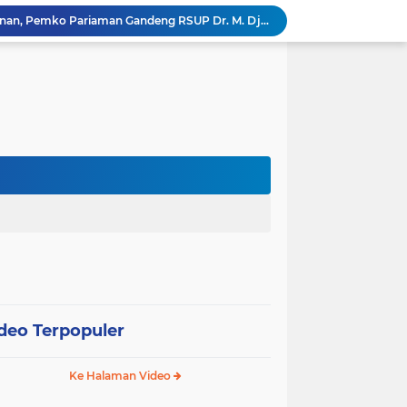
Tingkatkan Mutu Pelayanan, Pemko Pariaman Gandeng RSUP Dr. M. Djamil Padang
k, Citra Publik
Wali Kota Pariaman Lepas Kontingen Pramuka ke Jambore Nasional XII di Cibubur
Wali Kota Pariaman Hadiri Penguatan Relawan Pancasila, Tekankan Implementasi Nilai Pancasila dalam Pelayanan Publik
Wali Kota Pariaman Bagikan Bibit Ikan Koi kepada Siswa SD untuk Edukasi Perikanan
Wali Kota Pariaman Salurkan Bantuan bagi Korban Pohon Tumbang, Rumah Rusak Berat Akan Dibedah
Wali Kota Pariaman Ajukan Rancangan KUA-PPAS APBD 2027, Pendapatan Diproyeksikan Rp626,1 Miliar
Pemkot Pariaman Mulai Pusdiklat Paskibraka 2026, Wali Kota Tekankan Pentingnya Disiplin
Pisah Sambut Kapolres, Yota Balad Tekankan Pentingnya Sinergi Jaga Kondusivitas Daerah
SEPEDA TANTE, Inovasi Digital Pemko Pariaman Percepat Pendaftaran Tanda Tangan Elektronik
deo Terpopuler
Ke Halaman Video