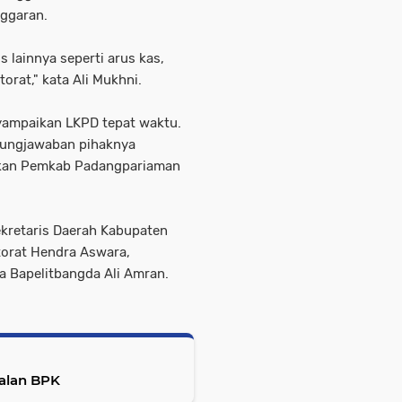
nggaran.
s lainnya seperti arus kas,
orat," kata Ali Mukhni.
yampaikan LKPD tepat waktu.
gungjawaban pihaknya
akan Pemkab Padangpariaman
kretaris Daerah Kabupaten
torat Hendra Aswara,
a Bapelitbangda Ali Amran.
Kalan BPK