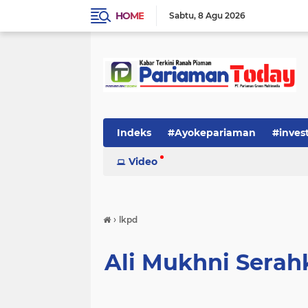
HOME
Sabtu
8 Agu 2026
Indeks
#Ayokepariaman
#inves
Video
›
lkpd
Ali Mukhni Serah