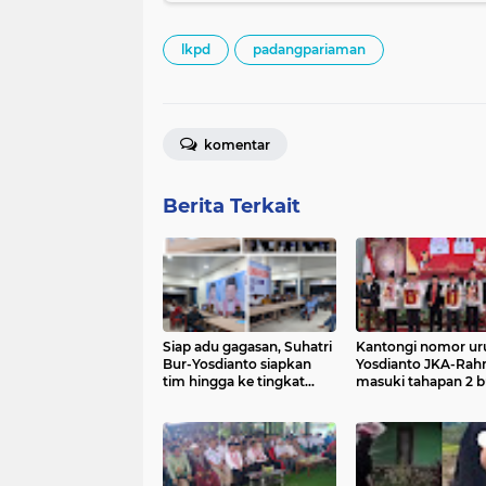
lkpd
padangpariaman
komentar
Berita Terkait
Siap adu gagasan, Suhatri
Kantongi nomor uru
Bur-Yosdianto siapkan
Yosdianto JKA-Rah
tim hingga ke tingkat
masuki tahapan 2 b
Korong
kampanye