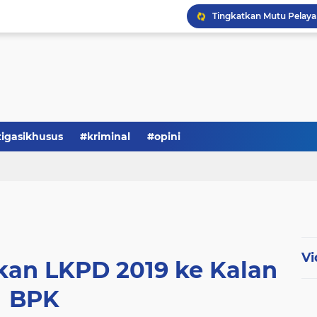
Serba-serbi: Tokoh Publi
tigasikhusus
#kriminal
#opini
Vi
kan LKPD 2019 ke Kalan
BPK