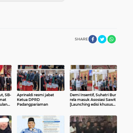
SHARE
t, SB-
Aprinaldi resmi jabat
Demi Insentif, Suhatri Bur
mat
Ketua DPRD
rela masuk Asosiasi Sawit
ulan
Padangpariaman
[Launching edisi khusus
Majalah Saiyo Sakato]