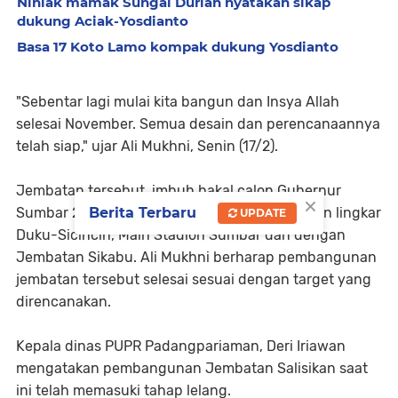
Niniak mamak Sungai Durian nyatakan sikap
dukung Aciak-Yosdianto
Basa 17 Koto Lamo kompak dukung Yosdianto
"Sebentar lagi mulai kita bangun dan Insya Allah
selesai November. Semua desain dan perencanaannya
telah siap," ujar Ali Mukhni, Senin (17/2).
Jembatan tersebut, imbuh bakal calon Gubernur
×
Sumbar 2020 itu, akan terhubung dengan jalan lingkar
Berita Terbaru
UPDATE
Duku-Sicincin, Main Stadion Sumbar dan dengan
Jembatan Sikabu. Ali Mukhni berharap pembangunan
jembatan tersebut selesai sesuai dengan target yang
direncanakan.
Kepala dinas PUPR Padangpariaman, Deri Iriawan
mengatakan pembangunan Jembatan Salisikan saat
ini telah memasuki tahap lelang.