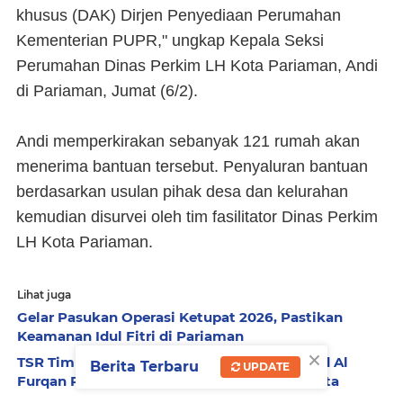
khusus (DAK) Dirjen Penyediaan Perumahan
Kementerian PUPR," ungkap Kepala Seksi
Perumahan Dinas Perkim LH Kota Pariaman, Andi
di Pariaman, Jumat (6/2).
Andi memperkirakan sebanyak 121 rumah akan
menerima bantuan tersebut. Penyaluran bantuan
berdasarkan usulan pihak desa dan kelurahan
kemudian disurvei oleh tim fasilitator Dinas Perkim
LH Kota Pariaman.
Lihat juga
Gelar Pasukan Operasi Ketupat 2026, Pastikan
Keamanan Idul Fitri di Pariaman
×
TSR Tim II Pemko Pariaman Kunjungi Masjid Al
Berita Terbaru
UPDATE
Furqan Rawang, Serahkan Bantuan Rp7,5 Juta