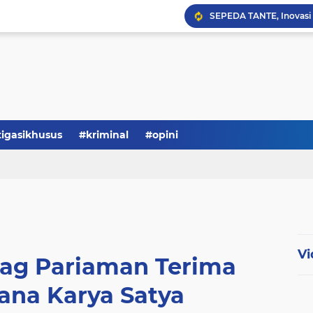
Serba-serbi: Tokoh Publi
tigasikhusus
#kriminal
#opini
Vi
ag Pariaman Terima
ana Karya Satya