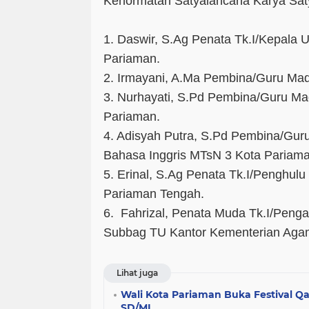
Kehormatan Satyalancana Karya Sat
1. Daswir, S.Ag Penata Tk.I/Kepala
Pariaman.
2. Irmayani, A.Ma Pembina/Guru Ma
3. Nurhayati, S.Pd Pembina/Guru M
Pariaman.
4. Adisyah Putra, S.Pd Pembina/Gur
Bahasa Inggris MTsN 3 Kota Pariama
5. Erinal, S.Ag Penata Tk.I/Penghu
Pariaman Tengah.
6. Fahrizal, Penata Muda Tk.I/Penga
Subbag TU Kantor Kementerian Aga
Lihat juga
Wali Kota Pariaman Buka Festival Q
SD/MI