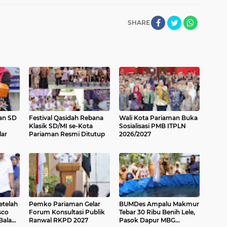
SHARE
an SD
Festival Qasidah Rebana
Wali Kota Pariaman Buka
Klasik SD/MI se-Kota
Sosialisasi PMB ITPLN
lar
Pariaman Resmi Ditutup
2026/2027
Setelah
Pemko Pariaman Gelar
BUMDes Ampalu Makmur
sco
Forum Konsultasi Publik
Tebar 30 Ribu Benih Lele,
Balad
Ranwal RKPD 2027
Pasok Dapur MBG