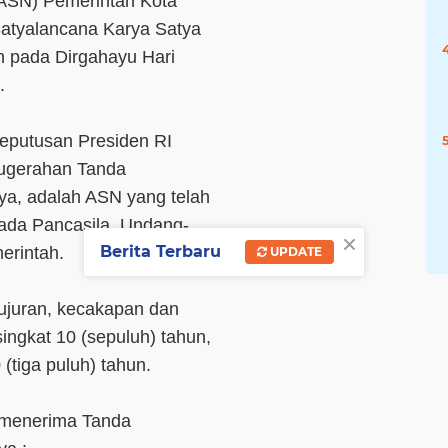
 (ASN) Pemerintah Kota
atyalancana Karya Satya
 pada Dirgahayu Hari
.
eputusan Presiden RI
ugerahan Tanda
a, adalah ASN yang telah
ada Pancasila, Undang-
×
Berita Terbaru
erintah.
UPDATE
ujuran, kecakapan dan
singkat 10 (sepuluh) tahun,
(tiga puluh) tahun.
 menerima Tanda