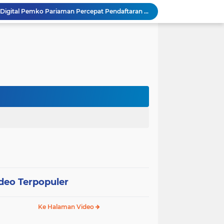
SEPEDA TANTE, Inovasi Digital Pemko Pariaman Percepat Pendaftaran Tanda Tangan Elektronik
Tingkatkan Mutu Pelayanan, Pemko Pariaman Gandeng RSUP Dr. M. Djamil Padang
k, Citra Publik
Wali Kota Pariaman Lepas Kontingen Pramuka ke Jambore Nasional XII di Cibubur
Wali Kota Pariaman Hadiri Penguatan Relawan Pancasila, Tekankan Implementasi Nilai Pancasila dalam Pelayanan Publik
Wali Kota Pariaman Bagikan Bibit Ikan Koi kepada Siswa SD untuk Edukasi Perikanan
Wali Kota Pariaman Salurkan Bantuan bagi Korban Pohon Tumbang, Rumah Rusak Berat Akan Dibedah
Wali Kota Pariaman Ajukan Rancangan KUA-PPAS APBD 2027, Pendapatan Diproyeksikan Rp626,1 Miliar
Pemkot Pariaman Mulai Pusdiklat Paskibraka 2026, Wali Kota Tekankan Pentingnya Disiplin
SAJUMPA Permudah Warga Pariaman Bayar Pajak Kendaraan, Sasar ASN dan Masyarakat
deo Terpopuler
Ke Halaman Video