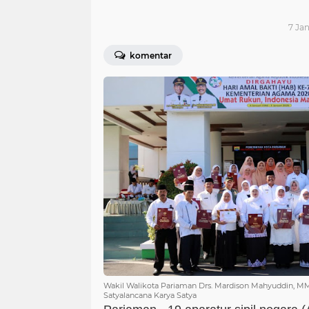
7 Jan
komentar
Wakil Walikota Pariaman Drs. Mardison Mahyuddin, 
Satyalancana Karya Satya