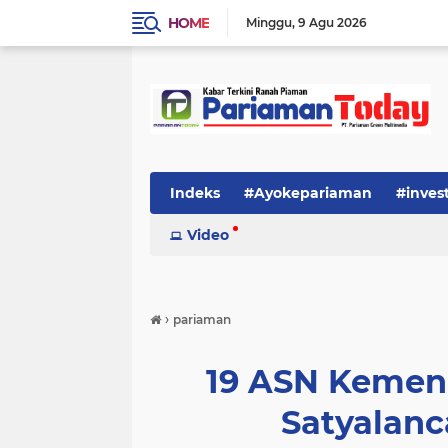
HOME
Minggu
9 Agu 2026
Indeks
#Ayokepariaman
#inves
Video
›
pariaman
19 ASN Kemen
Satyalanc