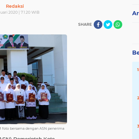
Redaksi
uari 2020 | 7.1.20 WIB
Ar
SHARE
Be
MM foto bersama dengan ASN penerima