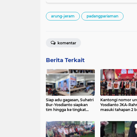
arung-jeram
padangpariaman
komentar
Berita Terkait
Siap adu gagasan, Suhatri
Kantongi nomor uru
Bur-Yosdianto siapkan
Yosdianto JKA-Rah
tim hingga ke tingkat
masuki tahapan 2 b
Korong
kampanye