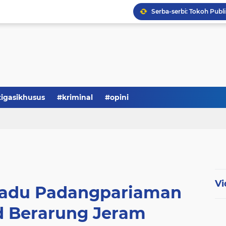
Serba-serbi: Tokoh Publi
tigasikhusus
#kriminal
#opini
Vi
padu Padangpariaman
 Berarung Jeram