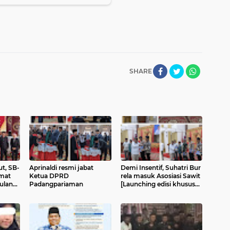
SHARE
t, SB-
Aprinaldi resmi jabat
Demi Insentif, Suhatri Bur
mat
Ketua DPRD
rela masuk Asosiasi Sawit
ulan
Padangpariaman
[Launching edisi khusus
Majalah Saiyo Sakato]