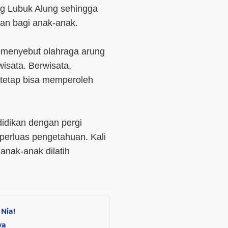
ing Lubuk Alung sehingga
kan bagi anak-anak.
 menyebut olahraga arung
isata. Berwisata,
 tetap bisa memperoleh
idikan dengan pergi
erluas pengetahuan. Kali
anak-anak dilatih
Nia!
wa