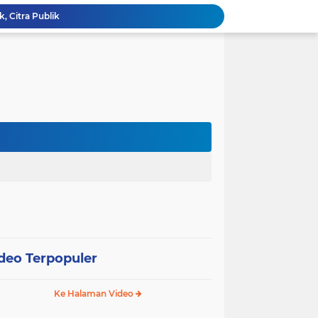
k, Citra Publik
Wali Kota Pariaman Lepas Kontingen Pramuka ke Jambore Nasional XII di Cibubur
Wali Kota Pariaman Hadiri Penguatan Relawan Pancasila, Tekankan Implementasi Nilai Pancasila dalam Pelayanan Publik
Wali Kota Pariaman Bagikan Bibit Ikan Koi kepada Siswa SD untuk Edukasi Perikanan
Wali Kota Pariaman Salurkan Bantuan bagi Korban Pohon Tumbang, Rumah Rusak Berat Akan Dibedah
Wali Kota Pariaman Ajukan Rancangan KUA-PPAS APBD 2027, Pendapatan Diproyeksikan Rp626,1 Miliar
Pemkot Pariaman Mulai Pusdiklat Paskibraka 2026, Wali Kota Tekankan Pentingnya Disiplin
Pisah Sambut Kapolres, Yota Balad Tekankan Pentingnya Sinergi Jaga Kondusivitas Daerah
SEPEDA TANTE, Inovasi Digital Pemko Pariaman Percepat Pendaftaran Tanda Tangan Elektronik
Tingkatkan Mutu Pelayanan, Pemko Pariaman Gandeng RSUP Dr. M. Djamil Padang
deo Terpopuler
Ke Halaman Video