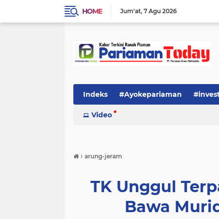
HOME
Jum'at
7 Agu 2026
Indeks
#Ayokepariaman
#inves
Video
›
arung-jeram
TK Unggul Ter
Bawa Murid