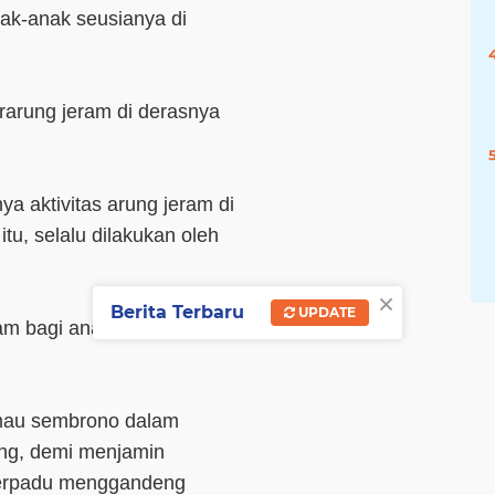
nak-anak seusianya di
rarung jeram di derasnya
ya aktivitas arung jeram di
tu, selalu dilakukan oleh
×
Berita Terbaru
UPDATE
ram bagi anak tersebut
 mau sembrono dalam
ng, demi menjamin
Terpadu menggandeng