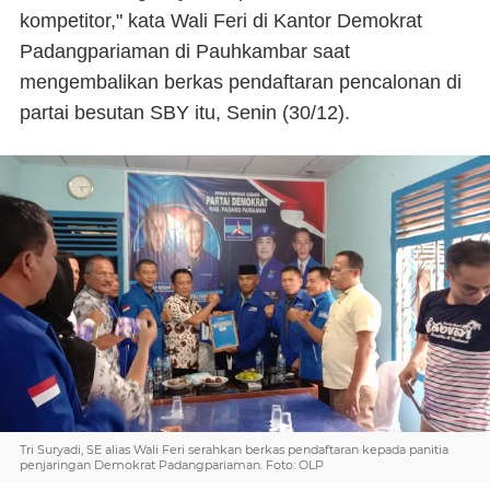
kompetitor," kata Wali Feri di Kantor Demokrat
Padangpariaman di Pauhkambar saat
mengembalikan berkas pendaftaran pencalonan di
partai besutan SBY itu, Senin (30/12).
Tri Suryadi, SE alias Wali Feri serahkan berkas pendaftaran kepada panitia
penjaringan Demokrat Padangpariaman. Foto: OLP