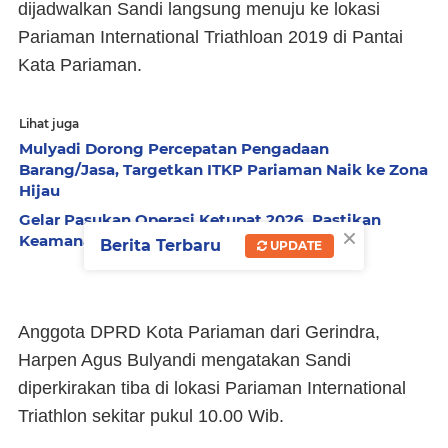
dijadwalkan Sandi langsung menuju ke lokasi
Pariaman International Triathloan 2019 di Pantai
Kata Pariaman.
Lihat juga
Mulyadi Dorong Percepatan Pengadaan
Barang/Jasa, Targetkan ITKP Pariaman Naik ke Zona
Hijau
Gelar Pasukan Operasi Ketupat 2026, Pastikan
×
Keamanan Idul Fitri di Pariaman
Berita Terbaru
UPDATE
Anggota DPRD Kota Pariaman dari Gerindra,
Harpen Agus Bulyandi mengatakan Sandi
diperkirakan tiba di lokasi Pariaman International
Triathlon sekitar pukul 10.00 Wib.