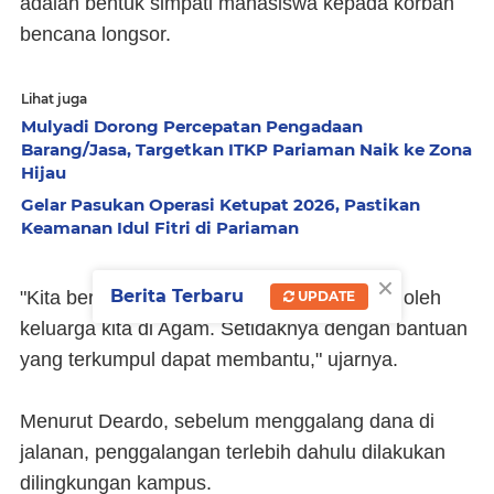
adalah bentuk simpati mahasiswa kepada korban
bencana longsor.
Lihat juga
Mulyadi Dorong Percepatan Pengadaan
Barang/Jasa, Targetkan ITKP Pariaman Naik ke Zona
Hijau
Gelar Pasukan Operasi Ketupat 2026, Pastikan
Keamanan Idul Fitri di Pariaman
×
Berita Terbaru
"Kita bersimpati atas musibah yang dialami oleh
UPDATE
keluarga kita di Agam. Setidaknya dengan bantuan
yang terkumpul dapat membantu," ujarnya.
Menurut Deardo, sebelum menggalang dana di
jalanan, penggalangan terlebih dahulu dilakukan
dilingkungan kampus.