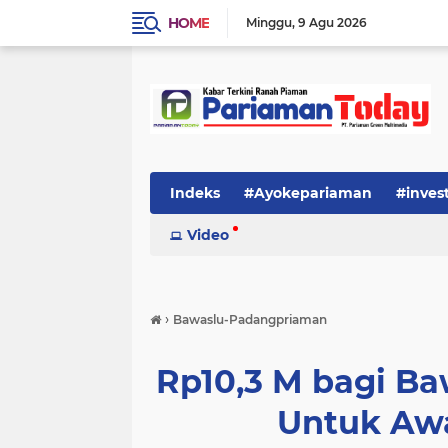
HOME
Minggu
9 Agu 2026
Indeks
#Ayokepariaman
#inves
Video
›
Bawaslu-Padangpriaman
Rp10,3 M bagi B
Untuk Awa