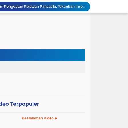
Wali Kota Pariaman Hadiri Penguatan Relawan Pancasila, Tekankan Implementasi Nilai Pancasila dalam Pelayanan Publik
Wali Kota Pariaman Bagikan Bibit Ikan Koi kepada Siswa SD untuk Edukasi Perikanan
Wali Kota Pariaman Salurkan Bantuan bagi Korban Pohon Tumbang, Rumah Rusak Berat Akan Dibedah
Wali Kota Pariaman Ajukan Rancangan KUA-PPAS APBD 2027, Pendapatan Diproyeksikan Rp626,1 Miliar
Pemkot Pariaman Mulai Pusdiklat Paskibraka 2026, Wali Kota Tekankan Pentingnya Disiplin
Pisah Sambut Kapolres, Yota Balad Tekankan Pentingnya Sinergi Jaga Kondusivitas Daerah
Wali Kota Pariaman Minta Inovasi OPD Berdampak Nyata pada Pelayanan Publik
Pemkot Pariaman Resmikan TPA Bunda PAUD untuk Dukung Pengasuhan Anak ASN
Pengurus PWI Pariaman 2026–2029 Dilantik, Pemkot Tekankan Sinergi dan Profesionalisme Pers
Wali Kota Pariaman Lepas Kontingen Pramuka ke Jambore Nasional XII di Cibubur
deo Terpopuler
Ke Halaman Video