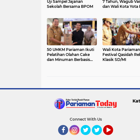
Uji Sampel Jajanan
7 Tahun, Wagub Va
Sekolah Bersama BPOM
dan Wali Kota Yota 
Tinjau Irigasi Batan
II
50 UMKM Pariaman Ikuti
Wali Kota Pariama
Pelatihan Olahan Cake
Festival Qasidah R
dan Minuman Berbasis
Klasik SD/MI
Potensi Lokal
Kat
Connect With Us
Facebook
Instagram
Twitter
Twitter
YouTube