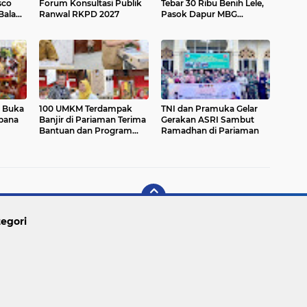
sco
Forum Konsultasi Publik
Tebar 30 Ribu Benih Lele,
Balad
Ranwal RKPD 2027
Pasok Dapur MBG
g Anai
Pariaman Utara
n Buka
100 UMKM Terdampak
TNI dan Pramuka Gelar
ebana
Banjir di Pariaman Terima
Gerakan ASRI Sambut
Bantuan dan Program
Ramadhan di Pariaman
Trauma Healing
egori