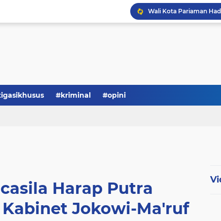
tigasikhusus
#kriminal
#opini
Vi
asila Harap Putra
Kabinet Jokowi-Ma'ruf