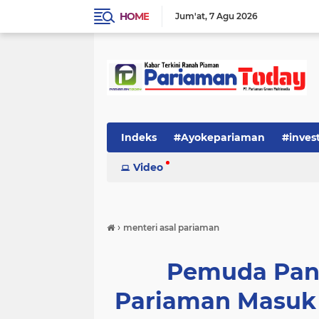
HOME
Jum'at
7 Agu 2026
Indeks
#Ayokepariaman
#inves
Video
›
menteri asal pariaman
Pemuda Panc
Pariaman Masuk 