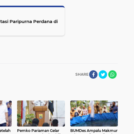
asi Paripurna Perdana di
SHARE
Setelah
Pemko Pariaman Gelar
BUMDes Ampalu Makmur