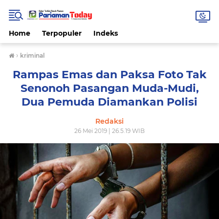
Home
Terpopuler
Indeks
›
kriminal
Rampas Emas dan Paksa Foto Tak
Senonoh Pasangan Muda-Mudi,
Dua Pemuda Diamankan Polisi
Redaksi
26 Mei 2019 | 26.5.19 WIB