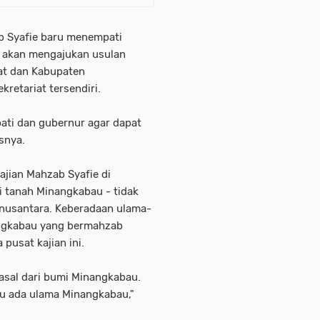
ab Syafie baru menempati
a akan mengajukan usulan
at dan Kabupaten
retariat tersendiri.
ati dan gubernur agar dapat
snya.
jian Mahzab Syafie di
 tanah Minangkabau - tidak
 nusantara. Keberadaan ulama-
ngkabau yang bermahzab
a pusat kajian ini.
sal dari bumi Minangkabau.
lu ada ulama Minangkabau,"