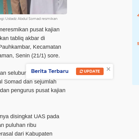
ingi Ustadz Abdul Somad resmikan
eresmikan pusat kajian
an tabliq akbar di
 Pauhkambar, Kecamatan
man, Senin (21/1) sore.
×
Berita Terbaru
UPDATE
an selubung plang nama
dul Somad dan sejumlah
 dan pengurus pusat kajian
nya disingkat UAS pada
an puluhan ribu
rasal dari Kabupaten