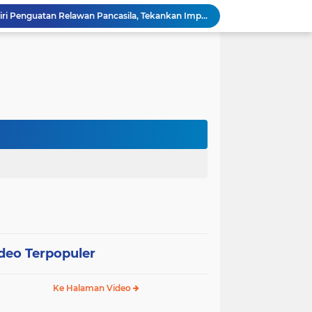
Wali Kota Pariaman Hadiri Penguatan Relawan Pancasila, Tekankan Implementasi Nilai Pancasila dalam Pelayanan Publik
Wali Kota Pariaman Bagikan Bibit Ikan Koi kepada Siswa SD untuk Edukasi Perikanan
Wali Kota Pariaman Salurkan Bantuan bagi Korban Pohon Tumbang, Rumah Rusak Berat Akan Dibedah
Wali Kota Pariaman Ajukan Rancangan KUA-PPAS APBD 2027, Pendapatan Diproyeksikan Rp626,1 Miliar
Pemkot Pariaman Mulai Pusdiklat Paskibraka 2026, Wali Kota Tekankan Pentingnya Disiplin
Pisah Sambut Kapolres, Yota Balad Tekankan Pentingnya Sinergi Jaga Kondusivitas Daerah
Wali Kota Pariaman Minta Inovasi OPD Berdampak Nyata pada Pelayanan Publik
Pemkot Pariaman Resmikan TPA Bunda PAUD untuk Dukung Pengasuhan Anak ASN
Pengurus PWI Pariaman 2026–2029 Dilantik, Pemkot Tekankan Sinergi dan Profesionalisme Pers
Wali Kota Pariaman Lepas Kontingen Pramuka ke Jambore Nasional XII di Cibubur
deo Terpopuler
Ke Halaman Video