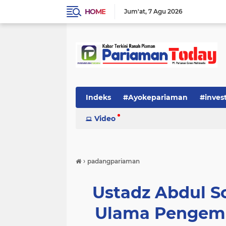
HOME
Jum'at
7 Agu 2026
Indeks
#Ayokepariaman
#inves
Video
›
padangpariaman
Ustadz Abdul 
Ulama Pengemb