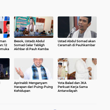
aman
Besok, Ustadz Abdul
Ustad Abdul Somad akan
n: 12
Somad Gelar Tabligh
Ceramah di Pauhkambar
emuka
Akhbar di Pauh Kamba
d
Aprinaldi: Menganyam
Yota Balad dan JKA
Harapan dari Puing-Puing
Perkuat Kerja Sama
Kehidupan
Antarwilayah