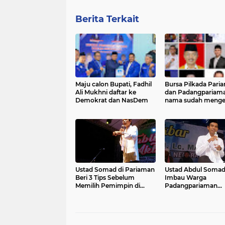
Berita Terkait
Maju calon Bupati, Fadhil
Bursa Pilkada Pari
Ali Mukhni daftar ke
dan Padangpariama
Demokrat dan NasDem
nama sudah meng
Ustad Somad di Pariaman
Ustad Abdul Soma
Beri 3 Tips Sebelum
Imbau Warga
Memilih Pemimpin di
Padangpariaman
Pilkada
Ramaikan Masjid