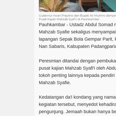
Gubernur Irwan Prayitno dan Bupati Ali Mukhni damp
Pusat Kajian Mahzab Syafi'i di Pauhkambar
Pauhkambar - Ustadz Abdul Somad m
Mahzab Syafie sekaligus menyampaik
lapangan Sepak Bola Gempar Parit,
Nan Sabaris, Kabupaten Padangparia
Peresmian ditandai dengan pembuka
pusat kajian Mahzab Syafi'i oleh Ab
tokoh penting lainnya kepada pendiri
Mahzab Syafie.
Kedatangan da'i kondang yang nama
kegiatan tersebut, menyedot kehadir
pengunjung. Jemaah bukan hanya be