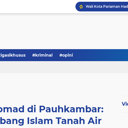
tigasikhusus
#kriminal
#opini
Vi
Somad di Pauhkambar:
ang Islam Tanah Air