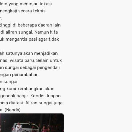
din yang meninjau lokasi
engkaji secara teknis
r.
inggi di beberapa daerah lain
i aliran sungai. Namun kita
uk mengantisipasi agar tidak
lah satunya akan menjadikan
nasi wisata baru. Selain untuk
ran sungai sebagai pengendali
 dengan penambahan
n sungai.
dang kami kembangkan akan
endali banjir. Kondisi luapan
isa diatasi. Aliran sungai juga
a. (Nanda)