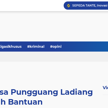
Serba-serbi: Tokoh Publi
tigasikhusus
#kriminal
#opini
Vi
esa Pungguang Ladiang
h Bantuan