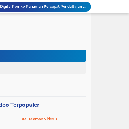
SEPEDA TANTE, Inovasi Digital Pemko Pariaman Percepat Pendaftaran Tanda Tangan Elektronik
Tingkatkan Mutu Pelayanan, Pemko Pariaman Gandeng RSUP Dr. M. Djamil Padang
k, Citra Publik
Wali Kota Pariaman Lepas Kontingen Pramuka ke Jambore Nasional XII di Cibubur
Wali Kota Pariaman Hadiri Penguatan Relawan Pancasila, Tekankan Implementasi Nilai Pancasila dalam Pelayanan Publik
Wali Kota Pariaman Bagikan Bibit Ikan Koi kepada Siswa SD untuk Edukasi Perikanan
Wali Kota Pariaman Salurkan Bantuan bagi Korban Pohon Tumbang, Rumah Rusak Berat Akan Dibedah
Wali Kota Pariaman Ajukan Rancangan KUA-PPAS APBD 2027, Pendapatan Diproyeksikan Rp626,1 Miliar
Pemkot Pariaman Mulai Pusdiklat Paskibraka 2026, Wali Kota Tekankan Pentingnya Disiplin
SAJUMPA Permudah Warga Pariaman Bayar Pajak Kendaraan, Sasar ASN dan Masyarakat
deo Terpopuler
Ke Halaman Video