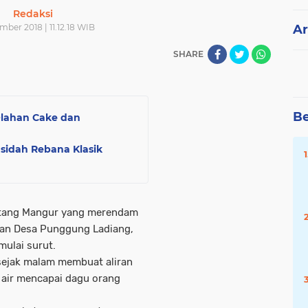
Redaksi
mber 2018 | 11.12.18 WIB
Ar
SHARE
Be
Olahan Cake dan
asidah Rebana Klasik
atang Mangur yang merendam
an Desa Punggung Ladiang,
mulai surut.
 sejak malam membuat aliran
 air mencapai dagu orang