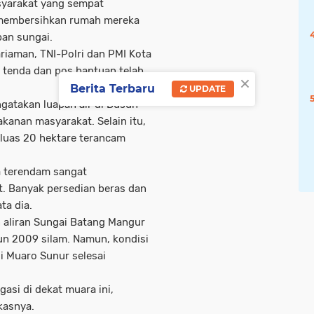
asyarakat yang sempat
i membersihkan rumah mereka
pan sungai.
riaman, TNI-Polri dan PMI Kota
h tenda dan pos bantuan telah
×
Berita Terbaru
UPDATE
gatakan luapan air di Dusun
anan masyarakat. Selain itu,
luas 20 hektare terancam
a terendam sangat
. Banyak persedian beras dan
ta dia.
 aliran Sungai Batang Mangur
hun 2009 silam. Namun, kondisi
i Muaro Sunur selesai
asi di dekat muara ini,
kasnya.