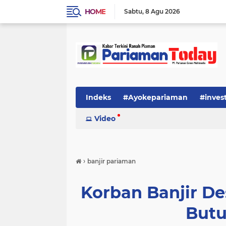
HOME
Sabtu
8 Agu 2026
Indeks
#Ayokepariaman
#inves
Video
›
banjir pariaman
Korban Banjir D
Butu