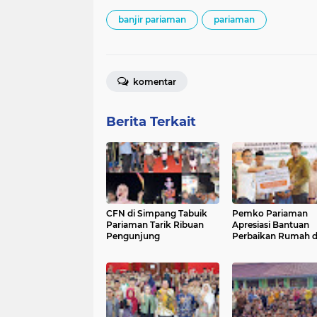
banjir pariaman
pariaman
komentar
Berita Terkait
CFN di Simpang Tabuik
Pemko Pariaman
Pariaman Tarik Ribuan
Apresiasi Bantuan
Pengunjung
Perbaikan Rumah d
Pemerintah Pusat