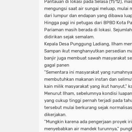
Pantauan di lokasi pada Selasa (11/12), m
mengungsi saat air sungai meluap, mula
dari lumpur dan endapan yang dibawa lua
Hingga pagi ini petugas dari BPBD Kota Pa
Pariaman masih berada di lokasi. Sejumla
didirikan sejak semalam.
Kepala Desa Punggung Ladiang, Ilham men
Sampan ikut menghanyutkan persedian mak
banjir juga membuat sawah masyarakat se
gagal panen
"Sementara ini masyarakat yang rumahny
membutuhkan makanan instan dan selimut
kain milik masyarakat yang ikut hanyut," ka
Menurut Ilham, sebelumnya kondisi luapan
yang cukup tinggi pernah terjadi pada ta
tersebut mulai berkurang sejak normalisas
dikerjakan.
"Mungkin karena ada pengerjaan proyek irig
menyebabkan air mandek turunnya," pung