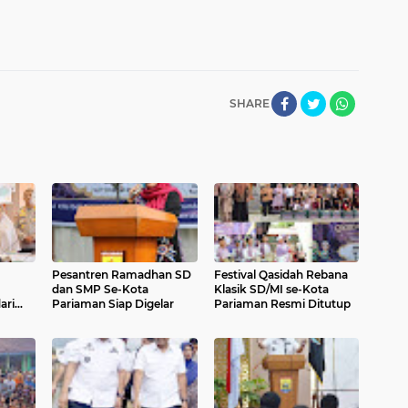
SHARE
Pesantren Ramadhan SD
Festival Qasidah Rebana
dan SMP Se-Kota
Klasik SD/MI se-Kota
ari
Pariaman Siap Digelar
Pariaman Resmi Ditutup