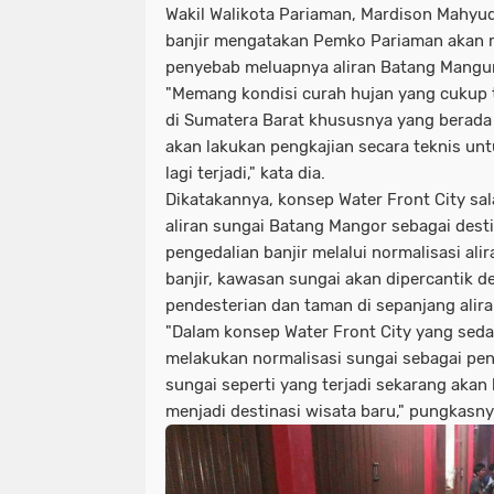
Wakil Walikota Pariaman, Mardison Mahyud
banjir mengatakan Pemko Pariaman akan m
penyebab meluapnya aliran Batang Mangu
"Memang kondisi curah hujan yang cukup t
di Sumatera Barat khususnya yang berada d
akan lakukan pengkajian secara teknis unt
lagi terjadi," kata dia.
Dikatakannya, konsep Water Front City sa
aliran sungai Batang Mangor sebagai desti
pengedalian banjir melalui normalisasi ali
banjir, kawasan sungai akan dipercantik
pendesterian dan taman di sepanjang alira
"Dalam konsep Water Front City yang se
melakukan normalisasi sungai sebagai peng
sungai seperti yang terjadi sekarang akan b
menjadi destinasi wisata baru," pungkasny