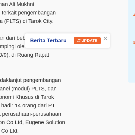
man Ali Mukhni
t terkait pengembangan
a (PLTS) di Tarok City.
×
an dari beberapa
Berita Terbaru
UPDATE
ampingi oleh PT PGRC
0/9), di Ruang Rapat
ndaklanjut pengembangan
anel (modul) PLTS, dan
nomi Khusus di Tarok
 hadir 14 orang dari PT
ta perusahaan-perusahaan
on Co Ltd, Eugene Solution
 Co Ltd.