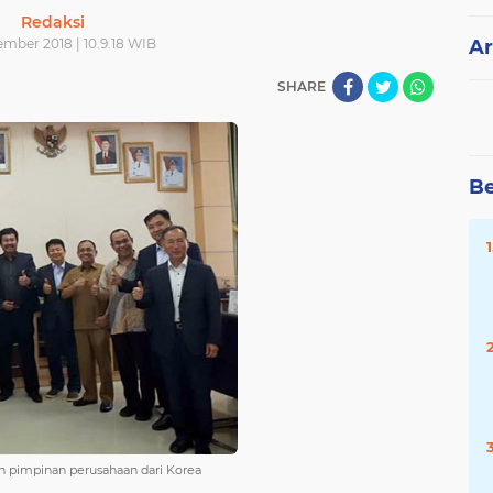
Redaksi
ember 2018 | 10.9.18 WIB
Ar
SHARE
Be
an pimpinan perusahaan dari Korea