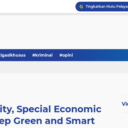
Serba-serbi: Tokoh Publi
tigasikhusus
#kriminal
#opini
Vi
ity, Special Economic
ep Green and Smart