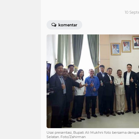
10 Sept
komentar
Usai presentasi, Bupati Ali Mukhni foto bersama deng
Selatan. Foto/Zahirman