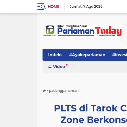
HOME
Jum'at
7 Agu 2026
Indeks
#Ayokepariaman
#inves
Video
›
padangpariaman
PLTS di Tarok C
Zone Berkons