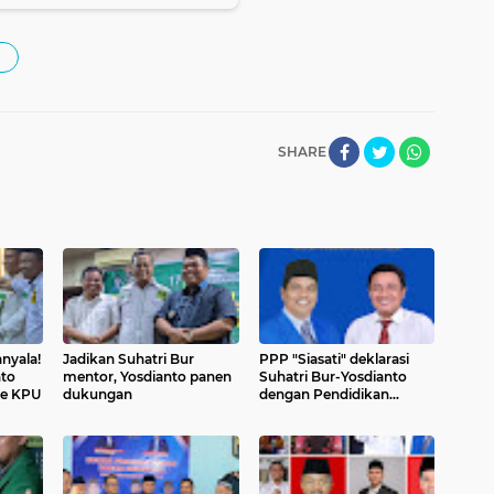
SHARE
nyala!
Jadikan Suhatri Bur
PPP "Siasati" deklarasi
nto
mentor, Yosdianto panen
Suhatri Bur-Yosdianto
ke KPU
dukungan
dengan Pendidikan
Politik