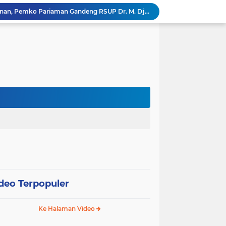
Tingkatkan Mutu Pelayanan, Pemko Pariaman Gandeng RSUP Dr. M. Djamil Padang
k, Citra Publik
Wali Kota Pariaman Lepas Kontingen Pramuka ke Jambore Nasional XII di Cibubur
Wali Kota Pariaman Hadiri Penguatan Relawan Pancasila, Tekankan Implementasi Nilai Pancasila dalam Pelayanan Publik
Wali Kota Pariaman Bagikan Bibit Ikan Koi kepada Siswa SD untuk Edukasi Perikanan
Wali Kota Pariaman Salurkan Bantuan bagi Korban Pohon Tumbang, Rumah Rusak Berat Akan Dibedah
Wali Kota Pariaman Ajukan Rancangan KUA-PPAS APBD 2027, Pendapatan Diproyeksikan Rp626,1 Miliar
Pemkot Pariaman Mulai Pusdiklat Paskibraka 2026, Wali Kota Tekankan Pentingnya Disiplin
Pisah Sambut Kapolres, Yota Balad Tekankan Pentingnya Sinergi Jaga Kondusivitas Daerah
SEPEDA TANTE, Inovasi Digital Pemko Pariaman Percepat Pendaftaran Tanda Tangan Elektronik
deo Terpopuler
Ke Halaman Video