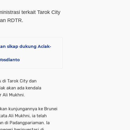
istrasi terkait Tarok City
dan RDTR.
an sikap dukung Aciak-
Yosdianto
di Tarok City dan
ak akan ada kendala
r Ali Mukhni.
akan kunjungannya ke Brunei
ata Ali Mukhni, ia telah
n di Padangpariaman. Ia
egeri berinvestasi di