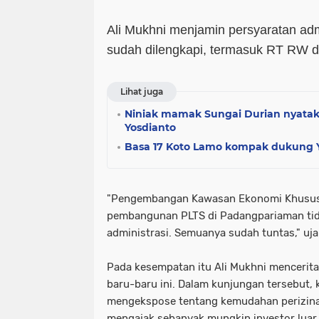
Ali Mukhni menjamin persyaratan admin
sudah dilengkapi, termasuk RT RW 
Lihat juga
Niniak mamak Sungai Durian nyatak
Yosdianto
Basa 17 Koto Lamo kompak dukung 
"Pengembangan Kawasan Ekonomi Khusus 
pembangunan PLTS di Padangpariaman tid
administrasi. Semuanya sudah tuntas," uja
Pada kesempatan itu Ali Mukhni mencerit
baru-baru ini. Dalam kunjungan tersebut, k
mengekspose tentang kemudahan perizina
mengajak sebanyak mungkin investor luar n