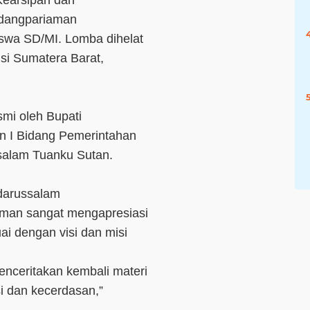
Kearsipan dan
adangpariaman
swa SD/MI. Lomba dihelat
i Sumatera Barat,
smi oleh Bupati
en I Bidang Pemerintahan
salam Tuanku Sutan.
darussalam
man sangat mengapresiasi
ai dengan visi dan misi
nceritakan kembali materi
i dan kecerdasan,”