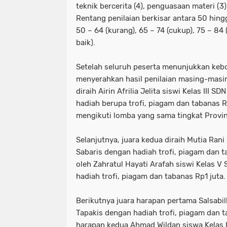
teknik bercerita (4), penguasaan materi (3
Rentang penilaian berkisar antara 50 hing
50 – 64 (kurang), 65 – 74 (cukup), 75 – 84 
baik).
Setelah seluruh peserta menunjukkan kebo
menyerahkan hasil penilaian masing-masin
diraih Airin Afrilia Jelita siswi Kelas III S
hadiah berupa trofi, piagam dan tabanas Rp
mengikuti lomba yang sama tingkat Provi
Selanjutnya, juara kedua diraih Mutia Rani
Sabaris dengan hadiah trofi, piagam dan t
oleh Zahratul Hayati Arafah siswi Kelas 
hadiah trofi, piagam dan tabanas Rp1 juta.
Berikutnya juara harapan pertama Salsabil
Tapakis dengan hadiah trofi, piagam dan t
harapan kedua Ahmad Wildan siswa Kelas I