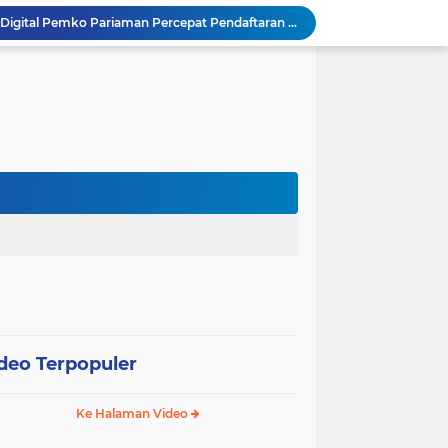
SEPEDA TANTE, Inovasi Digital Pemko Pariaman Percepat Pendaftaran Tanda Tangan Elektronik
Tingkatkan Mutu Pelayanan, Pemko Pariaman Gandeng RSUP Dr. M. Djamil Padang
k, Citra Publik
Wali Kota Pariaman Lepas Kontingen Pramuka ke Jambore Nasional XII di Cibubur
Wali Kota Pariaman Hadiri Penguatan Relawan Pancasila, Tekankan Implementasi Nilai Pancasila dalam Pelayanan Publik
Wali Kota Pariaman Bagikan Bibit Ikan Koi kepada Siswa SD untuk Edukasi Perikanan
Wali Kota Pariaman Salurkan Bantuan bagi Korban Pohon Tumbang, Rumah Rusak Berat Akan Dibedah
Wali Kota Pariaman Ajukan Rancangan KUA-PPAS APBD 2027, Pendapatan Diproyeksikan Rp626,1 Miliar
Pemkot Pariaman Mulai Pusdiklat Paskibraka 2026, Wali Kota Tekankan Pentingnya Disiplin
SAJUMPA Permudah Warga Pariaman Bayar Pajak Kendaraan, Sasar ASN dan Masyarakat
deo Terpopuler
Ke Halaman Video