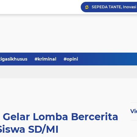
Serba-serbi: Tokoh Publi
tigasikhusus
#kriminal
#opini
Vi
Gelar Lomba Bercerita
Siswa SD/MI