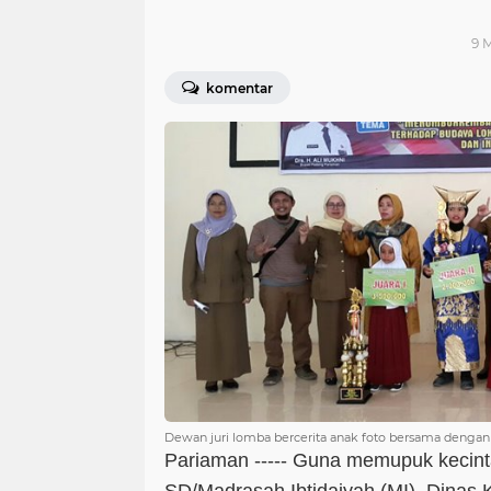
9 M
komentar
Dewan juri lomba bercerita anak foto bersama dengan p
Pariaman ----- Guna memupuk kecint