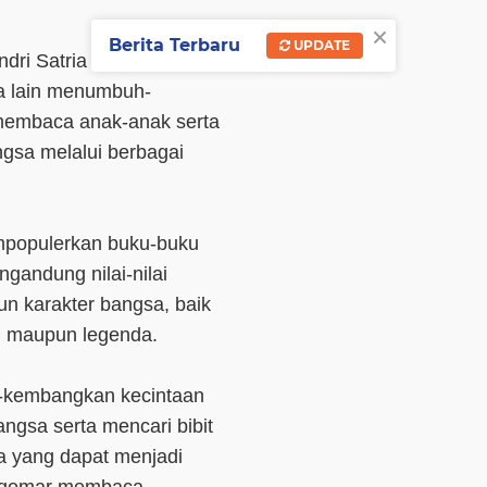
×
Berita Terbaru
UPDATE
dri Satria menyebut,
a lain menumbuh-
embaca anak-anak serta
gsa melalui berbagai
mpopulerkan buku-buku
ngandung nilai-nilai
n karakter bangsa, baik
n maupun legenda.
h-kembangkan kecintaan
ngsa serta mencari bibit
a yang dapat menjadi