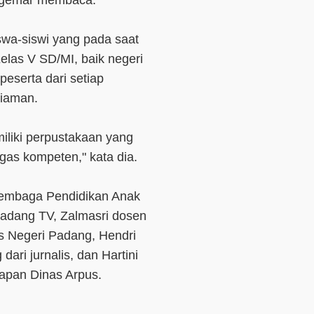
 gemar membaca.
iswa-siswi yang pada saat
las V SD/MI, baik negeri
eserta dari setiap
iaman.
iliki perpustakaan yang
gas kompeten," kata dia.
i Lembaga Pendidikan Anak
Padang TV, Zalmasri dosen
s Negeri Padang, Hendri
dari jurnalis, dan Hartini
apan Dinas Arpus.