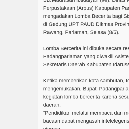
SD/Madrasah Ibtidaiyah (MI), Dinas 
Perpustakaan (Arpus) Kabupaten P
mengadakan Lomba Becerita bagi Si
di Gedung UPT PAUD Dikmas Provins
Rawang, Pariaman, Selasa (8/5).
Lomba Bercerita ini dibuka secara re
Padangpariaman yang diwakili Asist
Sekretaris Daerah Kabupaten Idarus
Ketika memberikan kata sambutan, I
mengemukakan, Bupati Padangparia
kegiatan lomba bercerita karena sesu
daerah.
“Pendidikan melalui membaca dan me
bacaan dapat mengasah intelelegens