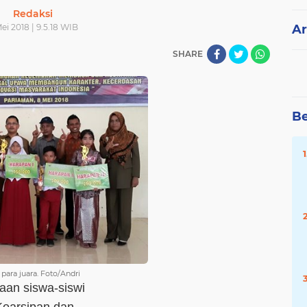
Redaksi
ei 2018 | 9.5.18 WIB
Ar
SHARE
Be
ara juara. Foto/Andri
aan siswa-siswi