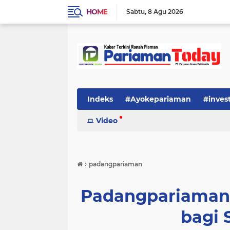
HOME
Sabtu
8 Agu 2026
Indeks
#Ayokepariaman
#inves
Video
›
padangpariaman
Padangpariaman 
bagi 