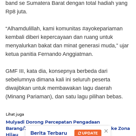
band se Sumatera Barat dengan total hadiah yang
Rp8 juta.
“Alhamdulillah, kami komunitas #ayokepariaman
kembali diberi kepercayaan dan ruang untuk
menyalurkan bakat dan minat generasi muda,” ujar
ketua panitia Fernando Anggiatman.
GMF III, kata dia, konsepnya berbeda dari
sebelumnya dimana kali ini seluruh peserta
diwajibkan untuk membawakan lagu daerah
(Minang Pariaman), dan satu lagu pilihan bebas.
Lihat juga
Mulyadi Dorong Percepatan Pengadaan
×
Barang/Jasa, Targetkan ITKP Pariaman Naik ke Zona
Berita Terbaru
UPDATE
Hijau