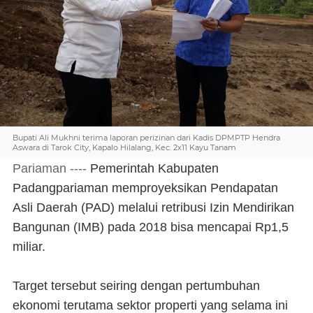
Bupati Ali Mukhni terima laporan perizinan dari Kadis DPMPTP Hendra
Aswara di Tarok City, Kapalo Hilalang, Kec. 2x11 Kayu Tanam
Pariaman ----
Pemerintah Kabupaten
Padangpariaman memproyeksikan Pendapatan
Asli Daerah (PAD) melalui retribusi Izin Mendirikan
Bangunan (IMB) pada 2018 bisa mencapai Rp1,5
miliar.
Target tersebut seiring dengan pertumbuhan
ekonomi terutama sektor properti yang selama ini